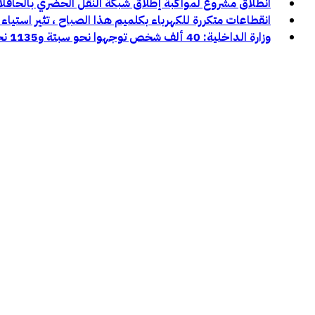
انطلاق مشروع لمواكبة إطلاق شبكة النقل الحضري بالحافل
انقطاعات متكررة للكهرباء بكلميم هذا الصباح ، تثير استياء 
وزارة الداخلية: 40 ألف شخص توجهوا نحو سبتة و1135 نحو مليلية خلال محاولات العبور الأخيرة: