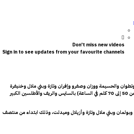
Don't miss new videos
Sign in to see updates from your favourite channels
تطوان والحسيمة ووزان وصفرو وإفران وتازة وبني ملال وخنيفرة
(من 30 إلى 70 ملم)، وكذا بالعرائش والفحص-أنجرة وطنجة وأصيلة والقنيطرة (من 20 إلى 40 ملم)، مع تسجيل هبات رياح قوية نسبيا (من 50 إلى 70 كلم في الساعة) بالسايس والريف والأطلسين الكبير
رتفعات التي يتجاوز علوها 2000 متر (من 10 إلى 35 سم) بكل من أقاليم إفران وبولمان وبني ملال وتازة وأزيلال وميدلت، وذلك ابتداء من منتصف