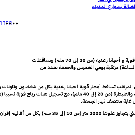
الضالة بشوارع المدينة
حذرت المديرية العامة للأرصاد الجوية،في بلاغ لها، من تساقط أمطار قوية و أحيانا رعدية (من 20 إلى 70 ملم) وتساقطات
ى 35 سم) ورياح قوية نسبيا (من 50 إلى 70 كلم في الساعة) مرتقبة يومي الخميس والجمعة بعدد من
 المرتقب تساقط أمطار قوية أحيانا رعدية بكل من شفشاون وتاونات و
 غاية منتصف نهار الجمعة.
وأضافت المديرية أن تساقطات ثلجية مرتقبة أيضا فوق الم