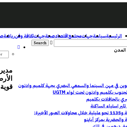
الرئيسية
سياسة
جهات
مجتمع
اقتصاد
صحة
جهات
ثقافة وفن
رياضة
صو
 المدن
مدير
الأرص
قوية 
وب بكلميم وادنون تحت لواء UGTM
ري بالحافلات بكلميم
ثير استياء الساكنة
ق درهمين في اللتر