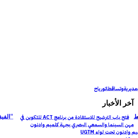
مديرية
وتساقطات
ورياح
آخر الأخبار
ط
“الفيف
فتح باب الترشيح للاستفادة من برنامج ACT للتكوين في
مهن السينما والسمعي البصري بجهة كلميم وادنون
ادنون تحت لواء UGTM