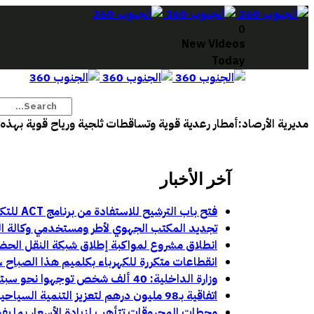
0
New Videos
Today
مديرية الأرصاد:أمطار رعدية قوية وتساقطات ثلجية ورياح قوية بهذه
آخر الأخبار
فتح باب الترشيح للاستفادة من برنامج ACT للتكوين في مهن السينما والسمعي البصري بجهة كلميم وادنون
تجديد المكتب الجهوي لأطر ومستخدمي وكالة الجن
انطلاق مشروع لمواكبة إطلاق شبكة النقل الحض
انقطاعات متكررة للكهرباء بكلميم هذا الصباح ، ت
وزارة الداخلية: 40 ألف شخص توجهوا نحو سبتة و1135 نحو مليلية خلال محاولات العبور الأخيرة:
اتفاقية بـ98 مليون درهم لتعزيز التنمية السياحية والحضرية بمركز أباينو
محطات المحروقات تتأهب لزيادة الأسعار بما يفو