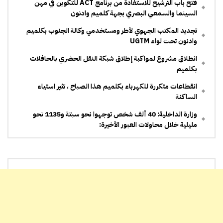
فتح باب الترشيح للاستفادة من برنامج ACT للتكوين في مهن
السينما والسمعي البصري بجهة كلميم وادنون
تجديد المكتب الجهوي لأطر ومستخدمي وكالة الجنوب بكلميم
وادنون تحت لواء UGTM
انطلاق مشروع لمواكبة إطلاق شبكة النقل الحضري بالحافلات
بكلميم
انقطاعات متكررة للكهرباء بكلميم هذا الصباح ، تثير استياء
الساكنة
وزارة الداخلية: 40 ألف شخص توجهوا نحو سبتة و1135 نحو
مليلية خلال محاولات العبور الأخيرة: