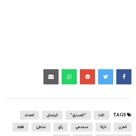
TAGS
:كلنا
“الصباري”
البرلماني
الحداد
الحزن
تاركا
تستدعي
رأي
شاطئ
فقط