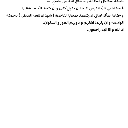
ناجعة لمشكل البطالة و ما ينتج عنه من مآسي ….
فاجعة امي تاركا تفرض علينا ان نقول كفى و ان نتخذ الكلمة شعارا.
و ختاما اسأله تعالى ان يتغمد ضحايا الفاجعة ( شهداء لقمة العيش ) برحمته
الواسعة و ان يلهما اهلهم و ذويهم الصبر و السلوان،
انا لله و انا اليه راجعون.