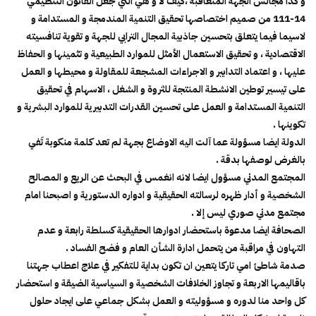
و كذا مجالس الجهة المتعاقبة ،كيف لا و هي التي جعل القانون التنظيمي
14-111 من صميم اختصاصها تحقيق التنمية المندمجة و المستدامة و
لاسيما فيما يتعلق بتحسين جاذبية المجال الترابي للجهة و تقوية تنافسيته
الاقتصادية ، و تحقيق الاستعمال الأمثل للموارد الطبيعية و تثمينها و الحفاظ
عليها ، و اعتماد التدابير و الاجراءات المشجعة للمقاولة و محيطها و العمل
على تيسير توطين الانشطة المنتجة للثروة و الشغل ، الاسهام في تحقيق
التنمية المستدامة و العمل على تحسين القدرات التدبيرية للموارد البشرية و
تكوينها .
الدولة ايضا مسؤولة عما آلت اليه الاوضاع بجهة لم تعد كلمة منكوبة تَفي
بالغرض لوصفها بدقة .
المجتمع المدني مسؤول ايضا لانه انغمس في البحث عن الريع و المصالح
الشخصية و أدار ظهره لرسالته الحقيقية و ادواره الدستورية و اصبحنا امام
مجتمع مدني صوري ليس إلا .
الصحافة ايضا مدعوة باستحضار ادوارها الحقيقية كسلطة رابعة و عدم
التهاون في مراقبة من يتحمل ادارة الشأن العام و فضح الفساد .
صدمة شاطئ امي تاركا يتعين ان تكون بداية للتفكير في علاج اعطاب جهتنا
باقاليمها الاربعة و تجاوز الخلافات الشخصية و السياسية الضيقة و استحضار
كل واحد منا لدوره و مسؤوليته و العمل بشكل جماعي على ايجاد حلول