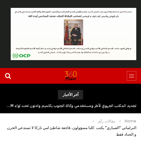
آخر الأخبار
تجديد المكتب الجهوي لأطر ومستخدمي وكالة الجنوب بكلميم وادنون تحت لواء UGTM
Home
مقالات رأي
البرلماني “الصباري” يكتب :كلنا مسؤولون..فاجعة شاطئ امي تاركا لا تستدعي الحزن
و الحداد فقط