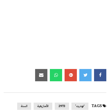
TAGS
‘تودرت’
2973
الأمازيغية
السنة