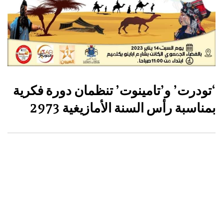
‘تودرت’ و’تامينوت’ تنظمان دورة فكرية
بمناسبة رأس السنة الأمازيغية 2973