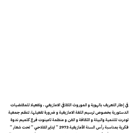
في إطار التعريف بالهوية و الموروث الثقافي الامازيغي ، وتفعيلا للمقتضيات
الدستورية بخصوص ترسيم اللغة الامازيغية و ضرورة تفعيلها، تنظم جمعية
تودرت للتنمية والبيئة و الثقافة و الفن و منظمة تامينوت فرع كلميم ندوة
فكرية بمناسبة رأس السنة الأمازيغية 2973 ” ايناير الفلاحي ” تحت شعار ”