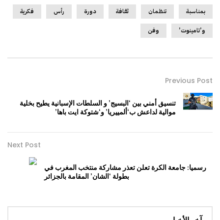
بمناسبة
تنظمان
ثقافة
دورة
رأس
فكرية
و’تامينوت’
وفن
Previous Post
تنسيق أمني بين ‘البسيج’ و السلطات الإسبانية يطيح بخلية
موالية لداعش ب‘ألمييريا’ و‘شتوكة ايت باها’
Next Post
رسميا: جامعة الكرة تعلن تعذر مشاركة منتخب المغرب في
بطولة ‘الشان’ المقامة بالجزائر