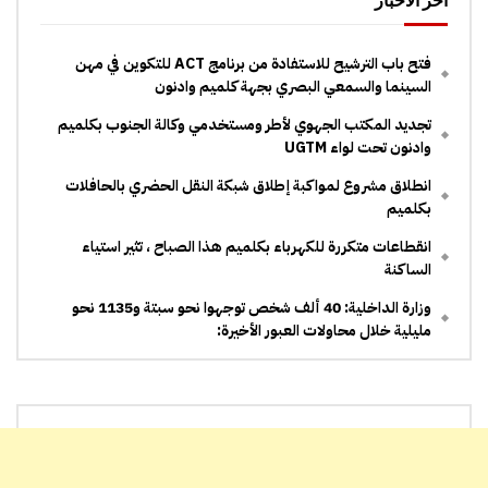
آخر الأخبار
فتح باب الترشيح للاستفادة من برنامج ACT للتكوين في مهن
السينما والسمعي البصري بجهة كلميم وادنون
تجديد المكتب الجهوي لأطر ومستخدمي وكالة الجنوب بكلميم
وادنون تحت لواء UGTM
انطلاق مشروع لمواكبة إطلاق شبكة النقل الحضري بالحافلات
بكلميم
انقطاعات متكررة للكهرباء بكلميم هذا الصباح ، تثير استياء
الساكنة
وزارة الداخلية: 40 ألف شخص توجهوا نحو سبتة و1135 نحو
مليلية خلال محاولات العبور الأخيرة: