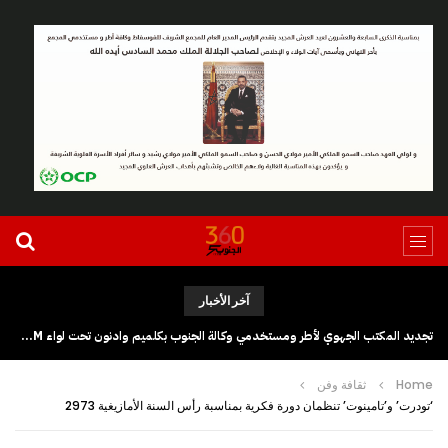
آخر الأخبار
تجديد المكتب الجهوي لأطر ومستخدمي وكالة الجنوب بكلميم وادنون تحت لواء UGTM
Home
ثقافة وفن
‘تودرت’ و’تامينوت’ تنظمان دورة فكرية بمناسبة رأس السنة الأمازيغية 2973