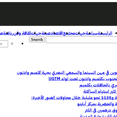
الرئيسية
سياسة
جهات
مجتمع
اقتصاد
صحة
جهات
ثقافة وفن
رياضة
صو
وب بكلميم وادنون تحت لواء UGTM
ري بالحافلات بكلميم
ثير استياء الساكنة
ق درهمين في اللتر
الضالة بشوارع المدينة