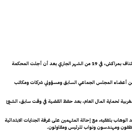
تنطلق ثاني جلسات محاكمة 13 متهماً في قضايا تتعلق بالفساد وتبديد أموال عمومية في كلميم، بمحكمة جرائم الأموال لدى محكمة الاستئناف بمراكش، في 19 من الشهر الجاري بعد أن أجلت المحكمة
د من أعضاء المجلس الجماعي السابق ومسؤولي شركات ومكاتب
ربية لحماية المال العام، بعد حفظ القضية في وقت سابق، الشيئ
لوهاب بلفقيه، مع إحالة المتهمين على غرفة الجنايات الابتدائية
موظفون ومهندسون ونواب للرئيس ومقاولون.