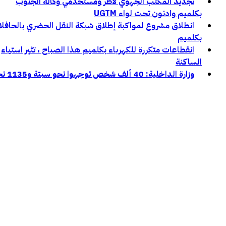
تجديد المكتب الجهوي لأطر ومستخدمي وكالة الجنوب
بكلميم وادنون تحت لواء UGTM
انطلاق مشروع لمواكبة إطلاق شبكة النقل الحضري بالحافل
بكلميم
انقطاعات متكررة للكهرباء بكلميم هذا الصباح ، تثير استياء
الساكنة
وزارة الداخلية: 40 ألف شخص توجهوا نحو سبتة و1135 نحو مليلية خلال محاولات العبور الأخيرة: