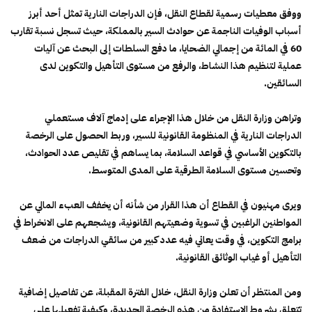
ووفق معطيات رسمية لقطاع النقل، فإن الدراجات النارية تمثل أحد أبرز
أسباب الوفيات الناجمة عن حوادث السير بالمملكة، حيث تسجل نسبة تقارب
60 في المائة من إجمالي الضحايا، ما دفع السلطات إلى البحث عن آليات
عملية لتنظيم هذا النشاط، والرفع من مستوى التأهيل والتكوين لدى
السائقين.
وتراهن وزارة النقل من خلال هذا الإجراء على إدماج آلاف مستعملي
الدراجات النارية في المنظومة القانونية للسير، وربط الحصول على الرخصة
بالتكوين الأساسي في قواعد السلامة، بما يساهم في تقليص عدد الحوادث،
وتحسين مستوى السلامة الطرقية على المدى المتوسط.
ويرى مهنيون في القطاع أن هذا القرار من شأنه أن يخفف العبء المالي عن
المواطنين الراغبين في تسوية وضعيتهم القانونية، ويشجعهم على الانخراط في
برامج التكوين، في وقت يعاني فيه عدد كبير من سائقي الدراجات من ضعف
التأهيل أو غياب الوثائق القانونية.
ومن المنتظر أن تعلن وزارة النقل، خلال الفترة المقبلة، عن تفاصيل إضافية
تتعلق بشروط الاستفادة من هذه الرخصة الجديدة، وكيفية تفعيلها على