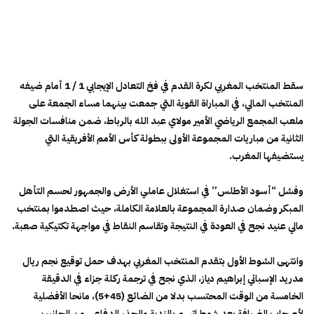
سقط المنتخب المغربي لكرة القدم في فخ التعادل الإيجابي 1 / 1 أمام ضيفه
المنتخب المالي، في المباراة القوية التي جمعت بينهما مساء الجمعة على
ملعب المجمع الرياضي الأمير مولاي عبد الله بالرباط، ضمن منافسات الجولة
الثانية من مباريات المجموعة الأولى ببطولة كأس الأمم الأفريقية التي
يستضيفها المغرب.
وفشل “أسود الأطلس” في استغلال عاملي الأرض والجمهور لحسم التأهل
المبكر وضمان صدارة المجموعة بالعلامة الكاملة، حيث اصطدموا بمنتخب
مالي عنيد نجح في العودة في النتيجة وتقاسم النقاط في مواجهة تكتيكية صعبة.
وانتهى الشوط الأول بتقدم المنتخب المغربي بهدف حمل توقيع نجم ريال
مدريد الإسباني إبراهيم دياز، الذي نجح في ترجمة ركلة جزاء في الدقيقة
الخامسة من الوقت المحتسب بدلا من الضائع (45+5)، مانحا الأفضلية
لأصحاب الضيافة بعد شوط اتسم بالندية والحذر الدفاعي من الجانبين.