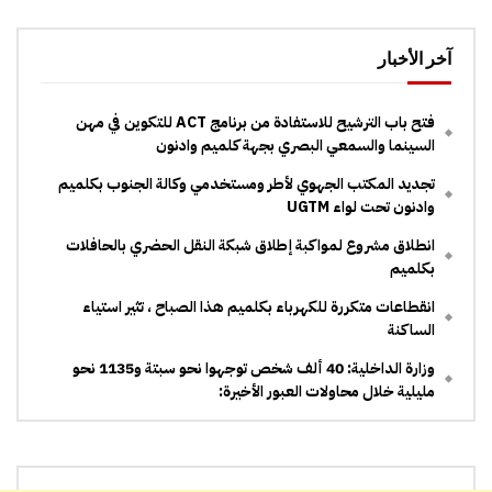
آخر الأخبار
فتح باب الترشيح للاستفادة من برنامج ACT للتكوين في مهن
السينما والسمعي البصري بجهة كلميم وادنون
تجديد المكتب الجهوي لأطر ومستخدمي وكالة الجنوب بكلميم
وادنون تحت لواء UGTM
انطلاق مشروع لمواكبة إطلاق شبكة النقل الحضري بالحافلات
بكلميم
انقطاعات متكررة للكهرباء بكلميم هذا الصباح ، تثير استياء
الساكنة
وزارة الداخلية: 40 ألف شخص توجهوا نحو سبتة و1135 نحو
مليلية خلال محاولات العبور الأخيرة: