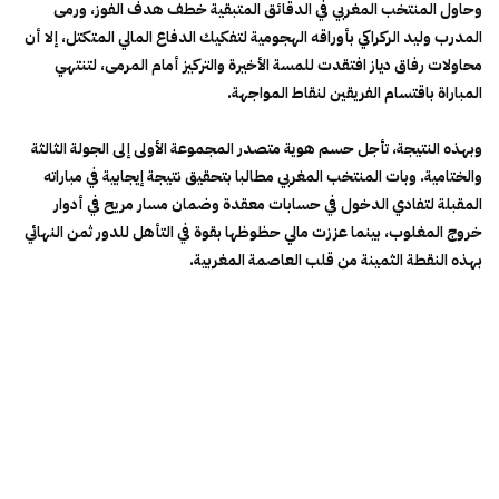
وحاول المنتخب المغربي في الدقائق المتبقية خطف هدف الفوز، ورمى
المدرب وليد الركراكي بأوراقه الهجومية لتفكيك الدفاع المالي المتكتل، إلا أن
محاولات رفاق دياز افتقدت للمسة الأخيرة والتركيز أمام المرمى، لتنتهي
المباراة باقتسام الفريقين لنقاط المواجهة.
وبهذه النتيجة، تأجل حسم هوية متصدر المجموعة الأولى إلى الجولة الثالثة
والختامية. وبات المنتخب المغربي مطالبا بتحقيق نتيجة إيجابية في مباراته
المقبلة لتفادي الدخول في حسابات معقدة وضمان مسار مريح في أدوار
خروج المغلوب، بينما عززت مالي حظوظها بقوة في التأهل للدور ثمن النهائي
بهذه النقطة الثمينة من قلب العاصمة المغربية.