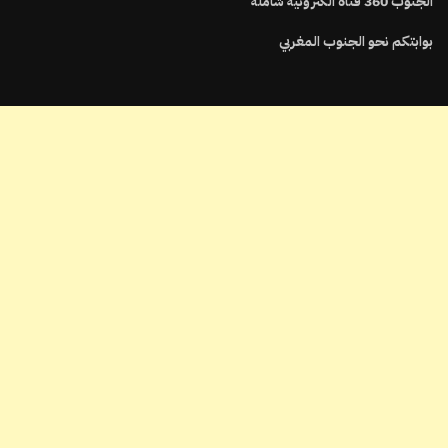
الجنوب
360
قناة الكترونية شاملة
بوابتكم نحو الجنوب المغربي