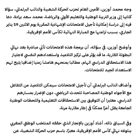
وجه محمد أوزين، الأمين العام لحزب الحركة الشعبية والنائب البرلماني، سؤالا
كتابيا إلى وزير التربية الوطنية والتعليم الأولي والرياضة، محمد سعد برادة، دعا
فيه إلى دراسة إمكانية تأجيل الامتحانات الإشهادية المقررة يوم الاثنين 19 يناير
الجاري، بسبب تزامنها مع المباراة النهائية لكأس الأمم الإفريقية.
وأوضح أوزين، في سؤاله، أن برمجة هذه الامتحانات تأتي مباشرة بعد نهائي
البطولة القارية، ما قد يؤثر على تركيز التلاميذ واستعدادهم النفسي لاجتياز
هذا الاستحقاق الدراسي الهام، مطالبا بمنحهم هامشا زمنيا إضافيا يتيح لهم
الاستعداد الجيد للامتحانات.
وأضاف النائب البرلماني أن تأجيل الامتحانات سيمكن التلاميذ من التفاعل
مع الأجواء الوطنية المصاحبة للحدث الرياضي، دون الإضرار بمسارهم
الدراسي، معتبرا أن التوفيق بين الاستحقاقات التعليمية واللحظات الوطنية
الجامعة يظل أمرًا ممكنًا في إطار مقاربة مرنة.
وفي السياق ذاته، أشاد أوزين بالإنجاز الذي حققه المنتخب الوطني المغربي
ببلوغه نهائي كأس الأمم الإفريقية، معبرًا، باسم حزب الحركة الشعبية، عن