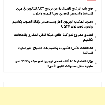
فتح باب الترشيح للاستفادة من برنامج ACT للتكوين في مهن
السينما والسمعي البصري بجهة كلميم وادنون
تجديد المكتب الجهوي لأطر ومستخدمي وكالة الجنوب بكلميم
وادنون تحت لواء UGTM
انطلاق مشروع لمواكبة إطلاق شبكة النقل الحضري بالحافلات
بكلميم
انقطاعات متكررة للكهرباء بكلميم هذا الصباح ، تثير استياء
الساكنة
وزارة الداخلية: 40 ألف شخص توجهوا نحو سبتة و1135 نحو
مليلية خلال محاولات العبور الأخيرة: