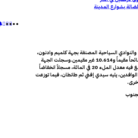
الضالة بشوارع المدينة
والنوادي السياحية المصنفة بجهة كلميم وادنون،
خلال سنة 2025، ما مجموعه 36.626 سائحاً، من بينهم 26.012 سائحاً مقيماً و10.614 غير مقيمين.وسجلت الجهة
60.118 ليلة مبيت سياحية، مع تراجع بنسبة 3 في المائة، في وقت بلغ فيه معدل الملء 20 في المائة، مسجلاً انخفاضاً
 الوافدين، يليه سيدي إفني ثم طانطان، فيما توزعت
أخرى.