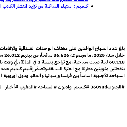
كلميم : استياء الساكنة من تزايد انتشار الكلاب 
بلغ عدد السياح الوافدين على مختلف الوحدات الفندقية والإقامات 
بنقطتين مئويتين مقارنة مع الفترة السابقة.وتصدّر إقليم كلميم عدد
السياحة الأجنبية أساساً بين فرنسا وإسبانيا وألمانيا ودول أوروبية 
#الجنوب360sud #كلميم_وادنون #السياحة #المغرب #أخبار_الجنوب