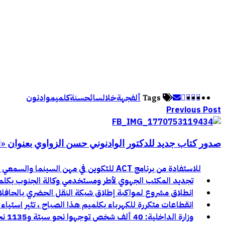
ألف
جهة
خلال
سائح
سنة
كلميم
وادنون
Tags
Previous Post
صدور كتاب جديد للدكتور الوادنوني حسن الزواوي بعنوان «ا
للاستفادة من برنامج ACT للتكوين في مهن السينما والسمعي البصري بجهة كلميم وادنون
تجديد المكتب الجهوي لأطر ومستخدمي وكالة الجنوب بكلميم و
انطلاق مشروع لمواكبة إطلاق شبكة النقل الحضري بالحافل
انقطاعات متكررة للكهرباء بكلميم هذا الصباح ، تثير استياء 
وزارة الداخلية: 40 ألف شخص توجهوا نحو سبتة و1135 نحو مليلية خلال محاولات العبور الأخيرة: