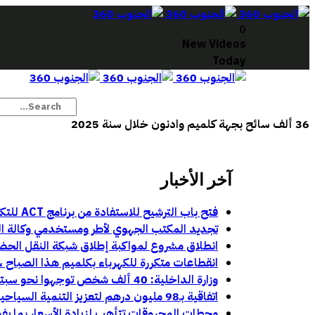
0
New Videos
Today
36 ألف سائح بجهة كلميم وادنون خلال سنة 2025
آخر الأخبار
فتح باب الترشيح للاستفادة من برنامج ACT للتكوين في مهن السينما والسمعي البصري بجهة كلميم وادنون
تجديد المكتب الجهوي لأطر ومستخدمي وكالة الجن
انطلاق مشروع لمواكبة إطلاق شبكة النقل الحض
انقطاعات متكررة للكهرباء بكلميم هذا الصباح ، ت
وزارة الداخلية: 40 ألف شخص توجهوا نحو سبتة و1135 نحو مليلية خلال محاولات العبور الأخيرة:
اتفاقية بـ98 مليون درهم لتعزيز التنمية السياحية والحضرية بمركز أباينو
محطات المحروقات تتأهب لزيادة الأسعار بما يفو