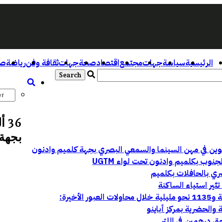
الرئيسية
سياسة
جهات
مجتمع
اقتصاد
صحة
جهات
ثقافة وفن
رياضة
صو
36
بجهة 
وب بكلميم وادنون تحت لواء UGTM
ري بالحافلات بكلميم
ثير استياء الساكنة
ق درهمين في اللتر