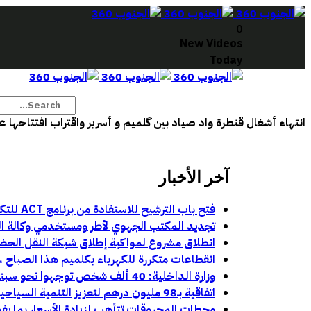
0
New Videos
Today
انتهاء أشغال قنطرة واد صياد بين گلميم و أسرير واقتراب افتتاحها على ا
آخر الأخبار
فتح باب الترشيح للاستفادة من برنامج ACT للتكوين في مهن السينما والسمعي البصري بجهة كلميم وادنون
تجديد المكتب الجهوي لأطر ومستخدمي وكالة الجن
انطلاق مشروع لمواكبة إطلاق شبكة النقل الحض
انقطاعات متكررة للكهرباء بكلميم هذا الصباح ، ت
وزارة الداخلية: 40 ألف شخص توجهوا نحو سبتة و1135 نحو مليلية خلال محاولات العبور الأخيرة:
اتفاقية بـ98 مليون درهم لتعزيز التنمية السياحية والحضرية بمركز أباينو
محطات المحروقات تتأهب لزيادة الأسعار بما يفو