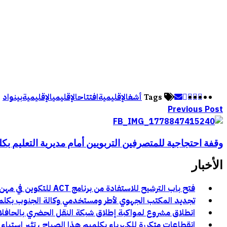
أشغال
إقليمية
افتتاح
الإقليمي
الإقليمية
بين
واد
Tags
Previous Post
وقفة احتجاجية للمتصرفين التربويين أمام مديرية التعليم ب
الأخبار
فتح باب الترشيح للاستفادة من برنامج ACT للتكوين في مهن السينما والسمعي البصري بجهة كلميم وادنون
تجديد المكتب الجهوي لأطر ومستخدمي وكالة الجنوب بكلميم و
انطلاق مشروع لمواكبة إطلاق شبكة النقل الحضري بالحافل
انقطاعات متكررة للكهرباء بكلميم هذا الصباح ، تثير استياء 