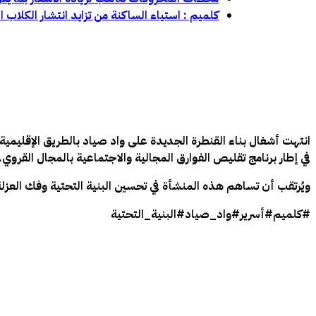
كلميم : استياء الساكنة من تزايد انتشار الكلاب 
في إطار برنامج تقليص الفوارق المجالية والاجتماعية بالمجال القروي.
ويُرتقب أن تساهم هذه المنشأة في تحسين البنية التحتية وفك العزل
#كلميم#أسرير#واد_صياد#البنية_التحتية