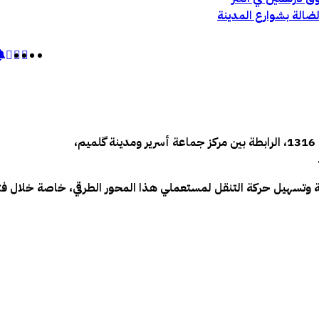
الضالة بشوارع المدينة
انتهت أشغال بناء القنطرة الجديدة على واد صياد بالطريق الإقليمية 1316، الرابطة بين مركز جماعة أسرير ومدينة گلميم،
ة وتسهيل حركة التنقل لمستعملي هذا المحور الطرقي، خاصة خلال فتر