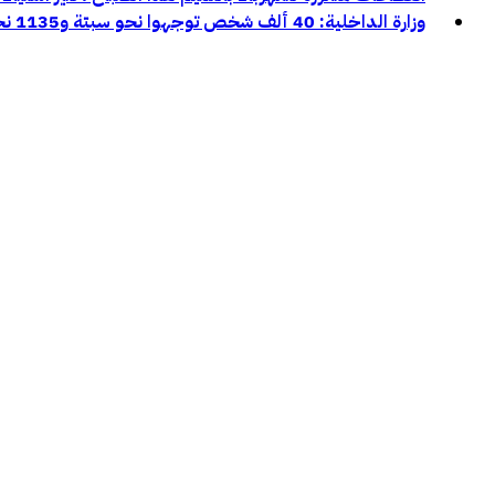
وزارة الداخلية: 40 ألف شخص توجهوا نحو سبتة و1135 نحو مليلية خلال محاولات العبور الأخيرة: