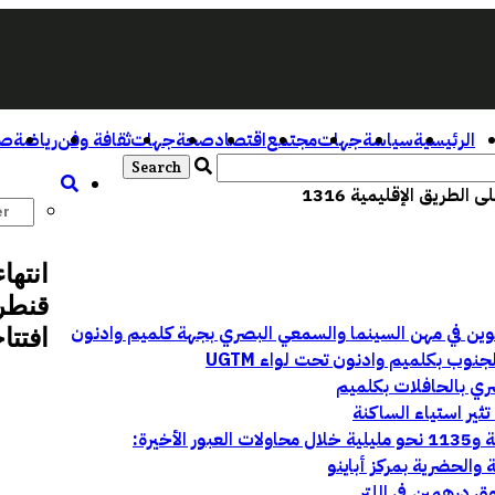
الرئيسية
سياسة
جهات
مجتمع
اقتصاد
صحة
جهات
ثقافة وفن
رياضة
صو
لطريق الإقليمية 1316
انتها
قنطرة
افتتاح
وب بكلميم وادنون تحت لواء UGTM
ري بالحافلات بكلميم
ثير استياء الساكنة
ق درهمين في اللتر