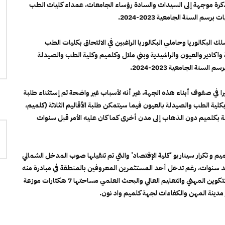
 مذكرة موجهة إلى السيدات والسادة رؤساء الجامعات، عمداء كليات الطب
 السنة الجامعية 2023-2024.
سلك البكالوريا وحاملي البكالوريا الراغبين في الالتحاق بكليات الطب
اكادير والعيون والراشيدية وبني ملال وكلميم وكلية الطب والصيدلة
ة الجامعية 2023-2024.
ا في صفوف أبناء هذه الجهة، غير أنه لأسباب غير واضحة تم إستثناء طلبة
ة الطب والصيدلة بالعيون فيما سيتمكن طلبة الأقاليم الثلاثة (كلميم،
 بكلميم دون الذهاب إلى مدن أخرى كما كان عليه الأمر قبل سنوات
و تكرار سيناريو ‘كلية الإقتصاد’ والتي تم تنقيلها صوب المدخل الشمالي
مند سنوات، رغم تدخل أحد المستثمرين المعروفين بالمنطقة في مبادرة منه
لتفويت وعاء عقاري في شكل هبة لفائدة وزارة التربية الوطنية والتكوين المهني والتعليم العالي والبحث العلمي مساحتها 7 هكتارات موزعة