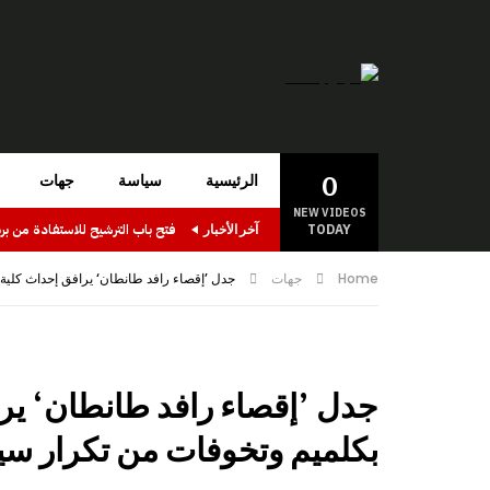
0
الرئيسية
سياسة
جهات
NEW VIDEOS
TODAY
آخر الأخبار
Home
جهات
جدل ’إقصاء رافد طانطان‘ يرافق إحداث كلية ا
جدل ’إقصاء رافد طانطان‘ ير
بكلميم وتخوفات من تكرار سينا