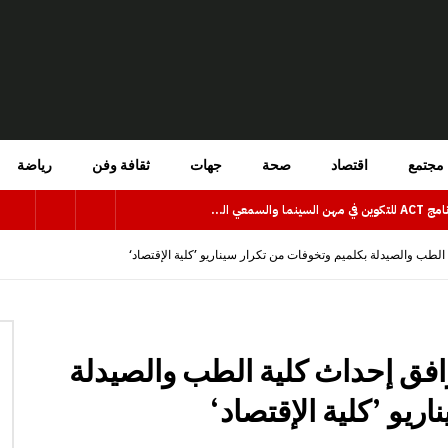
مجتمع
اقتصاد
صحة
جهات
ثقافة وفن
رياضة
فتح باب الترشيح للاستفادة من برنامج ACT للتكوين في مهن السينما والسمعي البصري بجهة كلميم وادنون
لطب والصيدلة بكلميم وتخوفات من تكرار سيناريو ’كلية الإقتصاد‘
افق إحداث كلية الطب والصيدلة
ريو ’كلية الإقتصاد‘