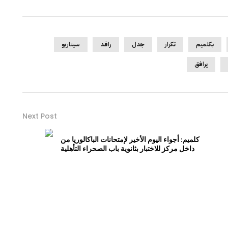
بكلميم
تكرار
جدل
رافد
سيناريو
يرافق
Next Post
كلميم: أجواء اليوم الأخير لإمتحانات الباكالوريا من
داخل مركز للاختبار بثانوية باب الصحراء التأهلية