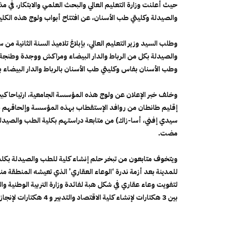
حيث أعلنت وزارة التعليم العالي والبحث العلمي والابتكار، في
والصيدلة وكليتي طب الأسنان، عن افتتاح أبواب ولوج هذه الكليات برسم
وطلب السيد وزير التعليم العالي، بإبلاغ تلاميذ السنة الثانية من 
والصيدلة بكل من الرباط والدار البيضاء ومراكش ووجدة وطنجة و
وطب الأسنان بفاس وكليتي طب الأسنان بالرباط والدار البيضاء برسم السن
وخلف خبر الإعلان عن ولوج هذه المؤسسة الجامعية، ارتياحا كبير
إقليم طانطان من روافد الإستقطاب بهذه المؤسسة وإلحاقهم بكلي
سيدي إفني، أسا-زاك) من متابعة دراستهم بكلية الطب والصيدلة
مضت.
ويتخوف متابعون من تبخر حلم إنشاء كلية للطب والصيدلة بكلميم 
للمدينة بعد أزمة ندرة ‘الوعاء العقاري’ الذي تعيشه المنطقة 
بين 3 هكتارات لإنشاء كلية الاقتصاد والتدبير و 4 هكتارات لإنجاز مدينة المهن والكفاءات لجهة كلميم واد نون.