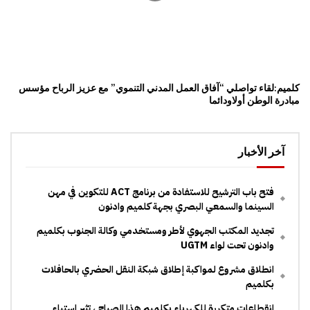
كلميم:لقاء تواصلي “آفاق العمل المدني التنموي” مع عزيز الرباح مؤسس
مبادرة الوطن أولاودائما
آخر الأخبار
فتح باب الترشيح للاستفادة من برنامج ACT للتكوين في مهن
السينما والسمعي البصري بجهة كلميم وادنون
تجديد المكتب الجهوي لأطر ومستخدمي وكالة الجنوب بكلميم
وادنون تحت لواء UGTM
انطلاق مشروع لمواكبة إطلاق شبكة النقل الحضري بالحافلات
بكلميم
انقطاعات متكررة للكهرباء بكلميم هذا الصباح ، تثير استياء