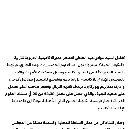
تفضل السيد مولاي عبد العاطي الاصفر، مدير الأكاديمية الجهوية للتربية
والتكوين لجهة كلميم واد نون، مساء يوم الخميس 22 يونيو الجاري، مرفوقا
بالسيد المدير الإقليمي لمديرية كلميم وممثل جمعيات الأمهات والآباء
بالمجلس الإداري للأكادمية، بزيارة دعم وتشجيع للتلميذ إسماعيل كوجان
وأسرته بمنزلهم ببويزكارن، بهدف تقديم التهاني وتحفيز صاحب أعلى معدل
على صعيد الجهة ، والذي حصل على معدل 18,38 من 20 في مسلك العلوم
الفيزيائية خيار فرنسية، بثانوية الحسن الثاني التأهيلية ببويزكارن بالمديرية
الإقليمية لكلميم.
وحضر اللقاء كل من ممثل السلطة المحلية والسيدة ممثلة عن المجلس