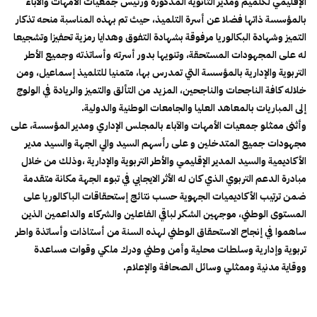
الإقليمي لكلميم ومدير الثانوية المذكورة ورئيس جمعيات الأمهات والآباء
بالمؤسسة ذاتها فضلا عن أسرة التلميذ، حيث تم بهذه المناسبة منحه تذكار
التميز وشهادة البكالوريا مرفوقة بشهادة التفوق وهدايا رمزية تحفيزا وتشجيعا
له على المجهودات المستحقة، وتنويها بدور أسرته وأساتذته وجميع الأطر
التربوية والإدارية بالمؤسسة التي تمدرس بها، متمنيا للتلميذ إسماعيل، ومن
خلاله كافة الناجحات والناجحين، المزيد من التألق والتميز والريادة في الولوج
إلى المباريات بالمعاهد العليا والجامعات الوطنية والدولية.
وأثنى ممثلو جمعيات الأمهات والآباء بالمجلس الإداري ومدير المؤسسة، على
مجهودات جميع المتدخلين و على رأسهم السيد والي الجهة والسيد مدير
الأكاديمية والسيد المدير الإقليمي والأطر التربوية والإدارية ،وذلك من خلال
مبادرة الدعم التربوي الذي كان له الأثر الايجابي في تبوء الجهة مكانة متقدمة
ضمن ترتيب الأكاديميات الجهوية حسب نتائج إستحقاقات الباكالوريا على
المستوى الوطني، موجهين الشكر لباقي الفاعلين والشركاء والداعمين الذين
ساهموا في إنجاح الاستحقاق الوطني لهذه السنة من أستاذات وأساتذة واطر
تربوية وإدارية وسلطات محلية وأمن وطني ودرك ملكي وقوات مساعدة
ووقاية مدنية وممثلي وسائل الصحافة والإعلام.