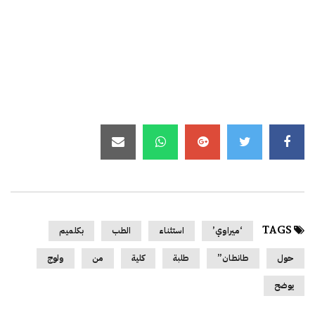
TAGS
‘ميراوي’
استثناء
الطب
بكلميم
حول
طانطان”
طلبة
كلية
من
ولوج
يوضح