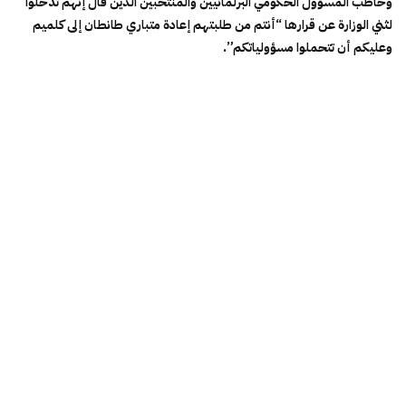
وخاطب المسؤول الحكومي البرلمانيين والمنتخبين الذين قال إنهم تدخلوا
لثني الوزارة عن قرارها “أنتم من طلبتهم إعادة متباري طانطان إلى كلميم
وعليكم أن تتحملوا مسؤولياتكم”.