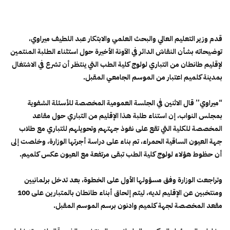
قدم وزير التعليم العالي والبحث العلمي والابتكار عبد اللطيف ميراوي،
توضيحاته بشأن النقاش الدائر في الآونة الأخيرة حول استثناء الطلبة المنتمين
لإقليم طانطان من التباري لولوج كلية الطب التي ينتظر أن تشرع في الاشتغال
بمدينة كلميم اعتبار من الموسم الجامعي المقبل.
“ميراوي” قال الاثنين في الجلسة العمومية المخصصة للأسئلة الشفوية
بمجلس النواب، إن استناء طلبة هذا الإقليم من التباري حول مقاعد
المخصصة للكلية التي تقع على نفوذ جهتهم وتحويلهم للتباري مع طلاب
جهة العيون الساقية الحمراء، تم بناء على دراسة أجرتها الوزارة، وخلصت إلى
أن حظوط هؤلاء لولوج كلية الطب تبقى مرتفعة مع العيون عكس كلميم.
وتراجعت الوزارة وفق مسؤولها الأول على الخطوة، بعد تدخل برلمانيين
ومنتخبين عن الإقليم لديه، ليتم إلحاق أبناء طانطان بالمتبارين على 100
مقعد المخصصة لجهة كلميم وادنون برسم الموسم المقبل.