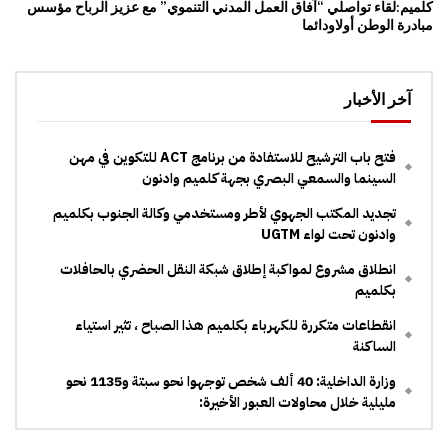
كلميم:لقاء تواصلي “آفاق العمل المدني التنموي” مع عزيز الرباح مؤسس
مبادرة الوطن أولاودائما
آخر الأخبار
فتح باب الترشيح للاستفادة من برنامج ACT للتكوين في مهن
السينما والسمعي البصري بجهة كلميم وادنون
تجديد المكتب الجهوي لأطر ومستخدمي وكالة الجنوب بكلميم
وادنون تحت لواء UGTM
انطلاق مشروع لمواكبة إطلاق شبكة النقل الحضري بالحافلات
بكلميم
انقطاعات متكررة للكهرباء بكلميم هذا الصباح ، تثير استياء
الساكنة
وزارة الداخلية: 40 ألف شخص توجهوا نحو سبتة و1135 نحو
مليلية خلال محاولات العبور الأخيرة: