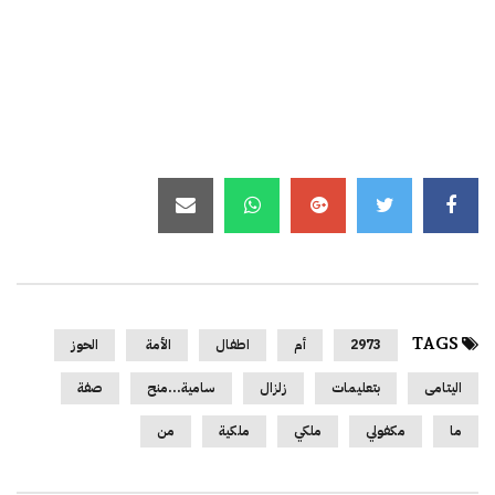
TAGS
2973
أم
اطفال
الأمة
الحوز
اليتامى
بتعليمات
زلزال
سامية…منح
صفة
ما
مكفولي
ملكي
ملكية
من