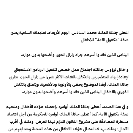
اعطى جلالة الملك محمد السادس، اليوم الأربعاء، تعليماته السامية يمنح
صفة “مكفولي الأمة” للأطفال
اليتامى الذين فقدوا أسرهم جراء زلزال الحوز، وأضحوا بدون موارد.
و خلال ترؤوس جلالته اجتماع عمل خصص لتفعيل البرنامج الاستعجالي
لإعادة إيواء المتضررين والتكفل بالفئات الأكثر تضررا من زلزال الحوز، تطرق
جلالة الملك، أيضا لموضوع يحظى بالأولوية وبالأهمية، ويتعلق بالتكفل
الفوري بالأطفال اليتامى الذين فقدوا أسرهم وأضحوا بدون موارد.
و في هذا الصدد، أعطى جلالة الملك أوامره بإحصاء هؤلاء الأطفال ومنحهم
صفة مكفولي الأمة، كما أعطى جلالة الملك أوامره للحكومة من أجل اعتماد
مسطرة المصادقة على مشروع القانون اللازم لهذا الغرض، وذلك في أقرب
الآجال؛ وذلك بهدف انتشال هؤلاء الأطفال من هذه المحنة وحمايتهم من