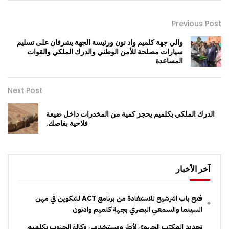
Previous Post
والي جهة كلميم واد نون ورئيسة الجهة يشرفان على تسليم
سيارات مصلحة للأمن الوطني والدرك الملكي والقوات
المساعدة
Next Post
الدرك الملكي بكلميم يحجز كمية من المخدرات داخل ضيعة
فلاحية بفاصك.
آخر الأخبار
فتح باب الترشيح للاستفادة من برنامج ACT للتكوين في مهن
السينما والسمعي البصري بجهة كلميم وادنون
تجديد المكتب الجهوي لأطر ومستخدمي وكالة الجنوب بكلميم