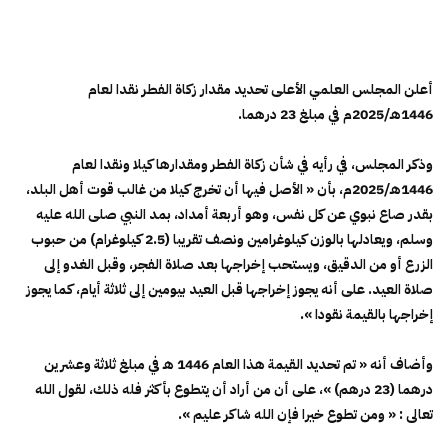
أعلن المجلس العلمي الأعلى تحديد مقدار زكاة الفطر نقدا لعام
1446هـ/2025م في مبلغ 23 درهما.
وذكر المجلس، في رأيه في شأن زكاة الفطر ومقدارها كيلا ونقدا لعام
1446هـ/2025م، بأن « الأصل فيها أن تخرج كيلا من غالب قوت أهل البلد،
بقدر صاع نبوي عن كل نفس، وهو أربعة أمداد، بمد النبي صلى الله عليه
وسلم، ويعادلها بالوزن كيلوغرامين ونصف تقريبا (2.5 كيلوغرام) من حبوب
الزرع أو من الدقيق، ويستحب إخراجها بعد صلاة الفجر، وقبل الغدو إلى
صلاة العيد. على أنه يجوز إخراجها قبل العيد بيومين إلى ثلاثة أيام، كما يجوز
إخراجها بالقيمة نقودا ».
وأضاف أنه « تم تحديد القيمة هذا العام 1446 هـ في مبلغ ثلاثة وعشرين
درهما (23 درهم) »، على أن من أراد أن يتطوع بأكثر فله ذلك، لقول الله
تعالى : « ومن تطوع خيرا فإن الله شاكر عليم ».