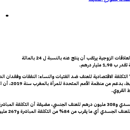
أفادت المندوبية السامية للتخطيط أن العنف ضد النساء في سياق العلاقات الزوجية يرتقب أن ينتج عنه بالنسبة ل 24 بالمائة
ليار درهم.
 التكلفة الاقتصادية للعنف ضد الفتيات والنساء: النفقات وفقدان الد