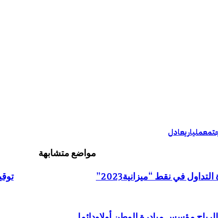
تمع
مليار
يعادل
مواضع متشابهة
داول في نقط “ميزانية2023”
توقي
الرباح مؤسس مبادرة الوطن أولاودائما