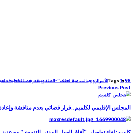
1,98
الأسر
الزوجي
السامية
العنف”-
المندوبية
درهم
للتخطيط
ما
مج
Tags
Previous Post
المجلس الإقليمي لكلميم..قرار قضائي بعدم مناقشة وإعادة الت
كلميم:لقاء تواصلي “آفاق العمل المدني التنموي” مع عزيز 