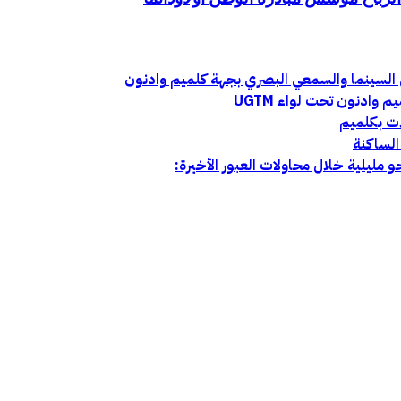
ادنون تحت لواء UGTM
ات بكلميم
الساكنة