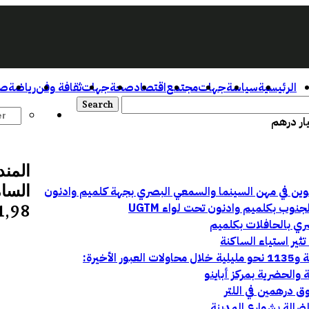
الرئيسية
سياسة
جهات
مجتمع
اقتصاد
صحة
جهات
ثقافة وفن
رياضة
صو
المند
السام
وب بكلميم وادنون تحت لواء UGTM
1,98 مليار دره
ري بالحافلات بكلميم
ثير استياء الساكنة
ق درهمين في اللتر
الضالة بشوارع المدينة