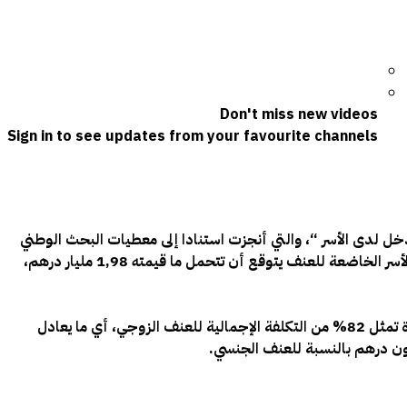
Don't miss new videos
Sign in to see updates from your favourite channels
خل لدى الأسر “، والتي أنجزت استنادا إلى معطيات البحث الوطني
حول العنف ضد النساء والرجال من طرف المندوبية السامية للتخطيط، بدعم من منظمة الأمم المتحدة للمرأة بالمغرب سنة 2019، أن الأسر الخاضعة للعنف يتوقع أن تتحمل ما قيمته 1,98 مليار درهم،
وحسب المذكرة، فإن هذه التكلفة تبلغ 1,67 مليار درهم للعنف الجسدي و308 مليون درهم للعنف الجنسي، مضيفة أن التكلفة المباشرة تمثل 82% من التكلفة الإجمالية للعنف الزوجي، أي ما يعادل