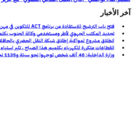
آخر الأخبار
فتح باب الترشيح للاستفادة من برنامج ACT للتكوين في مهن السينما والسمعي البصري بجهة كلميم وادنون
تجديد المكتب الجهوي لأطر ومستخدمي وكالة الجنوب بكلميم و
انطلاق مشروع لمواكبة إطلاق شبكة النقل الحضري بالحافل
انقطاعات متكررة للكهرباء بكلميم هذا الصباح ، تثير استياء 
وزارة الداخلية: 40 ألف شخص توجهوا نحو سبتة و1135 نحو مليلية خلال محاولات العبور الأخيرة: