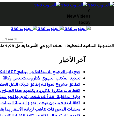
0
New Videos
Today
المندوبية السامية للتخطيط : العنف الزوجي الأسر ما يعادل 1,98 مليار درهم
آخر الأخبار
فتح باب الترشيح للاستفادة من برنامج ACT للتكوين في مهن السينما والسمعي البصري بجهة كلميم وادنون
تجديد المكتب الجهوي لأطر ومستخدمي وكالة الجن
انطلاق مشروع لمواكبة إطلاق شبكة النقل الحض
انقطاعات متكررة للكهرباء بكلميم هذا الصباح ، ت
وزارة الداخلية: 40 ألف شخص توجهوا نحو سبتة و1135 نحو مليلية خلال محاولات العبور الأخيرة:
اتفاقية بـ98 مليون درهم لتعزيز التنمية السياحية والحضرية بمركز أباينو
محطات المحروقات تتأهب لزيادة الأسعار بما يفو
كلميم : استياء الساكنة من تزايد انتشار الكلاب 