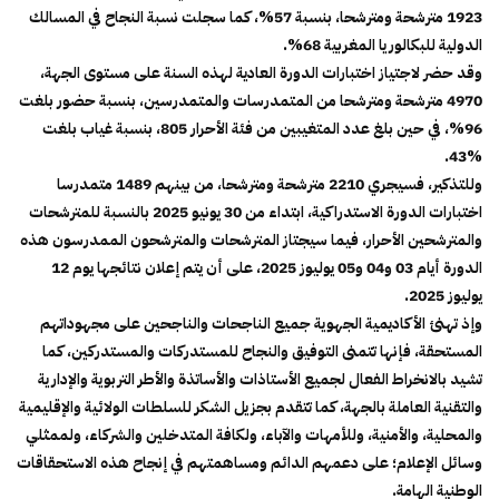
1923 مترشحة ومترشحا، بنسبة 57%، كما سجلت نسبة النجاح في المسالك
الدولية للبكالوريا المغربية 68%.
وقد حضر لاجتياز اختبارات الدورة العادية لهذه السنة على مستوى الجهة،
4970 مترشحة ومترشحا من المتمدرسات والمتمدرسين، بنسبة حضور بلغت
96%، في حين بلغ عدد المتغيبين من فئة الأحرار 805، بنسبة غياب بلغت
%43.
وللتذكير، فسيجري 2210 مترشحة ومترشحا، من بينهم 1489 متمدرسا
اختبارات الدورة الاستدراكية، ابتداء من 30 يونيو 2025 بالنسبة للمترشحات
والمترشحين الأحرار، فيما سيجتاز المترشحات والمترشحون الممدرسون هذه
الدورة أيام 03 و04 و05 يوليوز 2025، على أن يتم إعلان نتائجها يوم 12
يوليوز 2025.
وإذ تهنئ الأكاديمية الجهوية جميع الناجحات والناجحين على مجهوداتهم
المستحقة، فإنها تتمنى التوفيق والنجاح للمستدركات والمستدركين، كما
تشيد بالانخراط الفعال لجميع الأستاذات والأساتذة والأطر التربوية والإدارية
والتقنية العاملة بالجهة، كما تتقدم بجزيل الشكر للسلطات الولائية والإقليمية
والمحلية، والأمنية، وللأمهات والآباء، ولكافة المتدخلين والشركاء، ولممثلي
وسائل الإعلام؛ على دعمهم الدائم ومساهمتهم في إنجاح هذه الاستحقاقات
الوطنية الهامة.