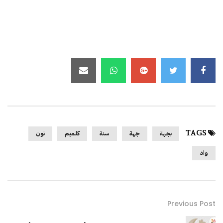
TAGS
بجهة
جهة
سنة
كلميم
نون
واد
Previous Post