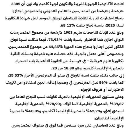
افادت الأكاديمية الجهوية للتربية والتكوين لجهة كلميم واد نون أن 3385
مترشحة ومترشحا من الممدرسين بالتعليم العمومي والخصوصي اجتازوا
بنجاح اختبارات الدورة العادية للامتحان الوطني الموحد لنيل شهادة البكالوريا
لسنة 2025، بنسبة نجاح بلغت %68,11.
وبلغ عدد الإناث الناجحات منهم 1903 مترشحة من مجموع المتمدرسات
اللواتي اجتزن هذا الاختبار، بنسبة بلغت %73,93، فيما شكلت نسبة نجاح
الذكور الذين اجتازوا بنجاح هذه الدورة %61,85 من مجموع المتمدرسين.
وبخصوص أعلى معدل بالجهة، فقد حصلت عليه تلميذة بمسلك الثانية
بكالوريا علوم فيزيائية – خ. فرنسية، من الثانوية التأهيلية باب الصحراء
بالمديرية الإقليمية كلميم، وهو 18,89 من 20.
إلى جانب ذلك، بلغت نسبة النجاح في صفو ف المترشحين الأحرار %15,53،
كما بلغت %56 لدى المترشحين في وضعية إعاقة، الذين استفادوا من تكييف
الاختبارات أو ظروف الإجراء.
وعلى مستوى المديريات الإقليمية بالجهة، تفاوتت نسب النجاح العامة بين
89,67% بالمديرية الإقليمية لأسا الزاك، و78,90% بالمديرية الإقليمية
لسيدي إفني، و62,79% بالمديرية الإقليمية لكلميم، و60,85% بالمديرية
الإقليمية لطانطان.
وبلغ عدد الحاصلين على ميزة مستحن فما فوق في صفوف المتمدرسين