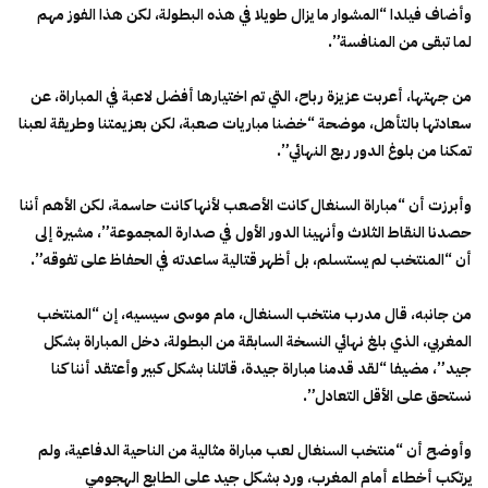
وأضاف فيلدا “المشوار ما يزال طويلا في هذه البطولة، لكن هذا الفوز مهم
لما تبقى من المنافسة”.
من جهتها، أعربت عزيزة رباح، التي تم اختيارها أفضل لاعبة في المباراة، عن
سعادتها بالتأهل، موضحة “خضنا مباريات صعبة، لكن بعزيمتنا وطريقة لعبنا
تمكنا من بلوغ الدور ربع النهائي”.
وأبرزت أن “مباراة السنغال كانت الأصعب لأنها كانت حاسمة، لكن الأهم أننا
حصدنا النقاط الثلاث وأنهينا الدور الأول في صدارة المجموعة”، مشيرة إلى
أن “المنتخب لم يستسلم، بل أظهر قتالية ساعدته في الحفاظ على تفوقه”.
من جانبه، قال مدرب منتخب السنغال، مام موسى سيسيه، إن “المنتخب
المغربي، الذي بلغ نهائي النسخة السابقة من البطولة، دخل المباراة بشكل
جيد”، مضيفا “لقد قدمنا مباراة جيدة، قاتلنا بشكل كبير وأعتقد أننا كنا
نستحق على الأقل التعادل”.
وأوضح أن “منتخب السنغال لعب مباراة مثالية من الناحية الدفاعية، ولم
يرتكب أخطاء أمام المغرب، ورد بشكل جيد على الطابع الهجومي