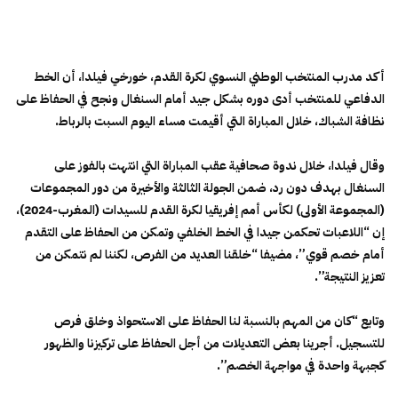
أكد مدرب المنتخب الوطني النسوي لكرة القدم، خورخي فيلدا، أن الخط
الدفاعي للمنتخب أدى دوره بشكل جيد أمام السنغال ونجح في الحفاظ على
نظافة الشباك، خلال المباراة التي أقيمت مساء اليوم السبت بالرباط.
وقال فيلدا، خلال ندوة صحافية عقب المباراة التي انتهت بالفوز على
السنغال بهدف دون رد، ضمن الجولة الثالثة والأخيرة من دور المجموعات
(المجموعة الأولى) لكأس أمم إفريقيا لكرة القدم للسيدات (المغرب-2024)،
إن “اللاعبات تحكمن جيدا في الخط الخلفي وتمكن من الحفاظ على التقدم
أمام خصم قوي”، مضيفا “خلقنا العديد من الفرص، لكننا لم نتمكن من
تعزيز النتيجة”.
وتابع “كان من المهم بالنسبة لنا الحفاظ على الاستحواذ وخلق فرص
للتسجيل. أجرينا بعض التعديلات من أجل الحفاظ على تركيزنا والظهور
كجبهة واحدة في مواجهة الخصم”.