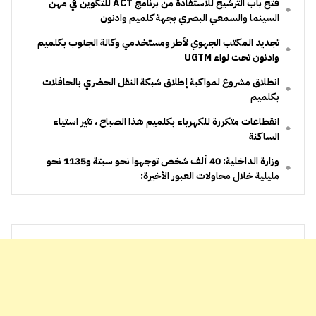
فتح باب الترشيح للاستفادة من برنامج ACT للتكوين في مهن
السينما والسمعي البصري بجهة كلميم وادنون
تجديد المكتب الجهوي لأطر ومستخدمي وكالة الجنوب بكلميم
وادنون تحت لواء UGTM
انطلاق مشروع لمواكبة إطلاق شبكة النقل الحضري بالحافلات
بكلميم
انقطاعات متكررة للكهرباء بكلميم هذا الصباح ، تثير استياء
الساكنة
وزارة الداخلية: 40 ألف شخص توجهوا نحو سبتة و1135 نحو
مليلية خلال محاولات العبور الأخيرة: