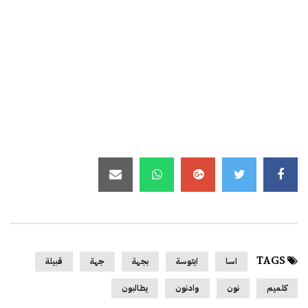
TAGS
اسا
ايتوسة
بجهة
جهة
قبيلة
كلميم
نون
وادنون
يطالبون