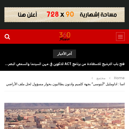
آخر الأخبار
فتح باب الترشيح للاستفادة من برنامج ACT للتكوين في مهن السينما والسمعي البصري بجهة كلميم وادنون
Home
مجتمع
اسا : اداومليل “أيتوسى” بجهة كلميم وادنون يطالبون بحوار مسؤول لحل ملف الأراضي