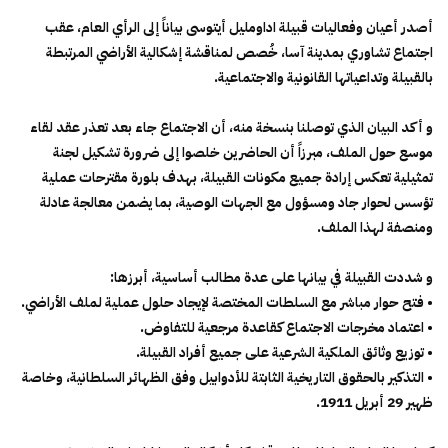
أصدر أعيان وفعاليات قبيلة اداومليل أيتوسى بياناً إلى الرأي العام، عقب
اجتماع تشاوري بمدينة آسا، خُصص لمناقشة إشكالية الأراضي المرتبطة
بالقبيلة وتداعياتها القانونية والاجتماعية.
و أكد البيان الذي توصلنا بنسخة منه، أن الاجتماع جاء بعد تعذر عقد لقاء
موسع حول الملف، مبرزاً أن الحاضرين خلصوا إلى ضرورة تشكيل لجنة
تمثيلية تعكس إرادة جميع مكونات القبيلة، بهدف بلورة مقترحات عملية
تؤسس لحوار جاد ومسؤول مع الجهات الوصية، بما يضمن معالجة عادلة
ومنصفة لهذا الملف.
و شددت القبيلة في بيانها على عدة مطالب أساسية، أبرزها:
• فتح حوار مباشر مع السلطات المختصة لإيجاد حلول عملية لملف الأراضي.
• اعتماد مخرجات الاجتماع كقاعدة مرجعية للتفاوض.
• توزيع وثائق الملكية الشرعية على جميع أفراد القبيلة.
• التذكير بالحقوق التاريخية الثابتة للأدوابيل وفق الظهائر السلطانية، وخاصة
ظهير 29 أبريل 1911.