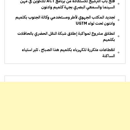
فتح باب الترشيح للاستفادة من برنامج ACT للتكوين في مهن
السينما والسمعي البصري بجهة كلميم وادنون
تجديد المكتب الجهوي لأطر ومستخدمي وكالة الجنوب بكلميم
وادنون تحت لواء UGTM
انطلاق مشروع لمواكبة إطلاق شبكة النقل الحضري بالحافلات
بكلميم
انقطاعات متكررة للكهرباء بكلميم هذا الصباح ، تثير استياء
الساكنة