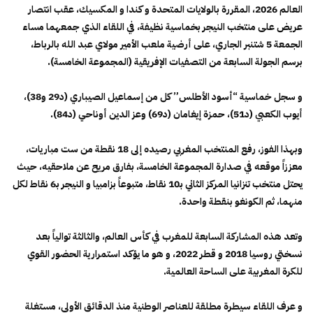
العالم 2026، المقررة بالولايات المتحدة و كندا و المكسيك، عقب انتصار
عريض على منتخب النيجر بخماسية نظيفة، في اللقاء الذي جمعهما مساء
الجمعة 5 شتنبر الجاري، على أرضية ملعب الأمير مولاي عبد الله بالرباط،
برسم الجولة السابعة من التصفيات الإفريقية (المجموعة الخامسة).
و سجل خماسية “أسود الأطلس” كل من إسماعيل الصيباري (د29 و38)،
أيوب الكعبي (د51)، حمزة إيغامان (د69) وعز الدين أوناحي (د84).
وبهذا الفوز، رفع المنتخب المغربي رصيده إلى 18 نقطة من ست مباريات،
معززاً موقعه في صدارة المجموعة الخامسة، بفارق مريح عن ملاحقيه، حيث
يحتل منتخب تنزانيا المركز الثاني بـ10 نقاط، متبوعاً بزامبيا و النيجر بـ6 نقاط لكل
منهما، ثم الكونغو بنقطة واحدة.
وتعد هذه المشاركة السابعة للمغرب في كأس العالم، والثالثة توالياً بعد
نسختي روسيا 2018 و قطر 2022، و هو ما يؤكد استمرارية الحضور القوي
للكرة المغربية على الساحة العالمية.
و عرف اللقاء سيطرة مطلقة للعناصر الوطنية منذ الدقائق الأولى، مستغلة