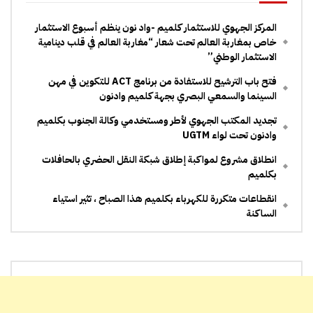
المركز الجهوي للاستثمار كلميم -واد نون ينظم أسبوع الاستثمار
خاص بمغاربة العالم تحت شعار “مغاربة العالم في قلب دينامية
الاستثمار الوطني”
فتح باب الترشيح للاستفادة من برنامج ACT للتكوين في مهن
السينما والسمعي البصري بجهة كلميم وادنون
تجديد المكتب الجهوي لأطر ومستخدمي وكالة الجنوب بكلميم
وادنون تحت لواء UGTM
انطلاق مشروع لمواكبة إطلاق شبكة النقل الحضري بالحافلات
بكلميم
انقطاعات متكررة للكهرباء بكلميم هذا الصباح ، تثير استياء
الساكنة