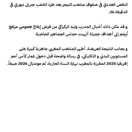
النقص العددي في صفوف منتخب النيجر بعد طرد اللاعب جبريل ديوري في
الدقيقة 26.
و قد مكن ذلك أشبال المدرب وليد الركراكي من فرض إيقاع هجومي مرتفع
تُرجم إلى أهداف جميلة ألهبت حماس الجماهير الحاضرة.
و بجانب النتيجة العريضة، أظهر المنتخب المغربي جاهزية كبيرة على
المستويين البدني و التكتيكي، في رسالة واضحة قبل دخول غمار كأس أمم
إفريقيا 2025 المقررة بالمغرب نهاية السنة الجارية، ثم مونديال 2026 صيفاً.