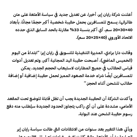
أعلنت شركة رايان إير، أخيرا، عن تعديل جديد في سياسة الأمتعة على متن
طائراتها، يسمح للمسافرين بحمل حقيبة شخصية أكبر حجمًا مجانًا، بأبعاد
40×30×20 سم، أي أكبر بنسبة 33% مقارنة بالحد السابق الذي حدده
الاتحاد الأوروبي (40×25×20 سم).
وقالت دارا برادي، المديرة التنفيذية للتسويق في رايان إير: “ابتداءً من اليوم
(الخميس الماضي)، أصبحت حقيبة اليد المجانية أكبر، وتم تعديل أدوات
قياس الحقائب في جميع المطارات لاستيعاب الحجم الجديد. يمكن
للمسافرين أيضًا شراء خدمة الصعود المميز لحمل حقيبة إضافية أو إضافة
حقائب للشحن أثناء الحجز.”
وأكدت الشركة أن الحقيبة الجديدة يجب أن تظل قابلة للوضع تحت المقعد
الأمامي، مشددة على أن أي راكب يتجاوز الحدود الجديدة سيُطلب منه دفع
رسوم حقيبة الشحن عند البوابة.
ويأتي هذا التغيير بعد سنوات من الانتقادات التي طالت سياسة رايان إير
الصارمة بشأن الأمتعة، والتي كانت تفرض غرامات تصل إلى 75 يورو على