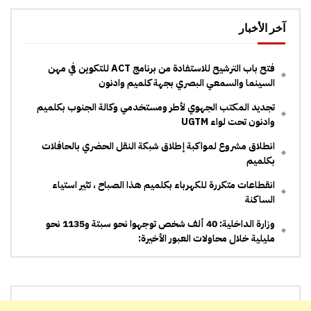
آخر الأخبار
فتح باب الترشيح للاستفادة من برنامج ACT للتكوين في مهن
السينما والسمعي البصري بجهة كلميم وادنون
تجديد المكتب الجهوي لأطر ومستخدمي وكالة الجنوب بكلميم
وادنون تحت لواء UGTM
انطلاق مشروع لمواكبة إطلاق شبكة النقل الحضري بالحافلات
بكلميم
انقطاعات متكررة للكهرباء بكلميم هذا الصباح ، تثير استياء
الساكنة
وزارة الداخلية: 40 ألف شخص توجهوا نحو سبتة و1135 نحو
مليلية خلال محاولات العبور الأخيرة: