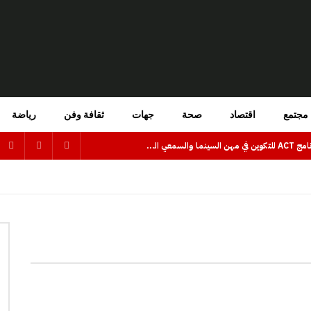
مجتمع
اقتصاد
صحة
جهات
ثقافة وفن
رياضة
فتح باب الترشيح للاستفادة من برنامج ACT للتكوين في مهن السينما والسمعي البصري بجهة كلميم وادنون