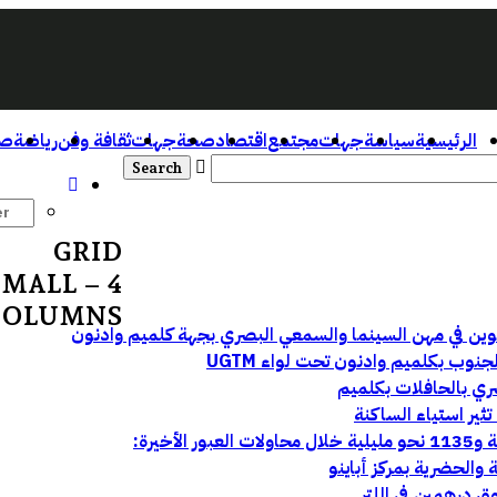
الرئيسية
سياسة
جهات
مجتمع
اقتصاد
صحة
جهات
ثقافة وفن
رياضة
صو
GRID
MALL – 4
COLUMNS
وب بكلميم وادنون تحت لواء UGTM
ري بالحافلات بكلميم
ثير استياء الساكنة
ق درهمين في اللتر