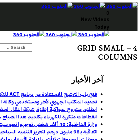
0
New Videos
Today
GRID SMALL – 4
COLUMNS
آخر الأخبار
فتح باب الترشيح للاستفادة من برنامج ACT للتكوين في مهن السينما والسمعي البصري بجهة كلميم وادنون
تجديد المكتب الجهوي لأطر ومستخدمي وكالة الجن
انطلاق مشروع لمواكبة إطلاق شبكة النقل الحض
انقطاعات متكررة للكهرباء بكلميم هذا الصباح ، ت
وزارة الداخلية: 40 ألف شخص توجهوا نحو سبتة و1135 نحو مليلية خلال محاولات العبور الأخيرة:
اتفاقية بـ98 مليون درهم لتعزيز التنمية السياحية والحضرية بمركز أباينو
محطات المحروقات تتأهب لزيادة الأسعار بما يفو