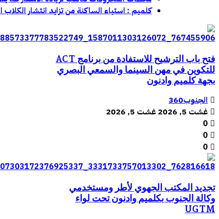
كلميم : استياء الساكنة من تزايد انتشار الكلاب 
فتح باب الترشيح للاستفادة من برنامج ACT
للتكوين في مهن السينما والسمعي البصري
بجهة كلميم وادنون
الجنوب360
غشت 5, 2026
غشت 5, 2026
0
0
0
تجديد المكتب الجهوي لأطر ومستخدمي
وكالة الجنوب بكلميم وادنون تحت لواء
UGTM