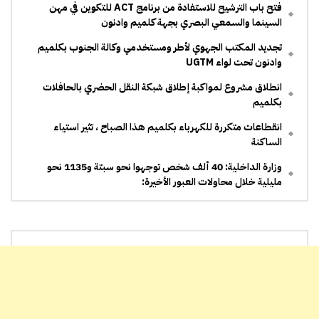
فتح باب الترشيح للاستفادة من برنامج ACT للتكوين في مهن
السينما والسمعي البصري بجهة كلميم وادنون
تجديد المكتب الجهوي لأطر ومستخدمي وكالة الجنوب بكلميم
وادنون تحت لواء UGTM
انطلاق مشروع لمواكبة إطلاق شبكة النقل الحضري بالحافلات
بكلميم
انقطاعات متكررة للكهرباء بكلميم هذا الصباح ، تثير استياء
الساكنة
وزارة الداخلية: 40 ألف شخص توجهوا نحو سبتة و1135 نحو
مليلية خلال محاولات العبور الأخيرة: