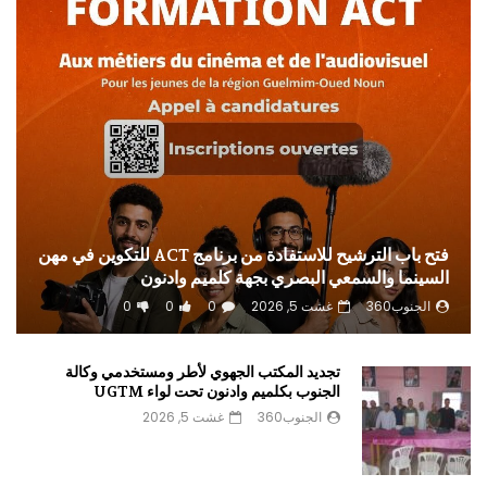
فتح باب الترشيح للاستفادة من برنامج ACT للتكوين في مهن
السينما والسمعي البصري بجهة كلميم وادنون
الجنوب360
غشت 5, 2026
0
0
0
تجديد المكتب الجهوي لأطر ومستخدمي وكالة
الجنوب بكلميم وادنون تحت لواء UGTM
الجنوب360
غشت 5, 2026