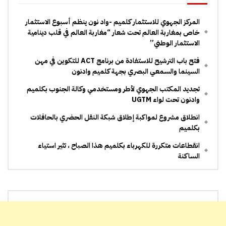
المركز الجهوي للاستثمار كلميم -واد نون ينظم أسبوع الاستثمار
خاص بمغاربة العالم تحت شعار “مغاربة العالم في قلب دينامية
الاستثمار الوطني”
فتح باب الترشيح للاستفادة من برنامج ACT للتكوين في مهن
السينما والسمعي البصري بجهة كلميم وادنون
تجديد المكتب الجهوي لأطر ومستخدمي وكالة الجنوب بكلميم
وادنون تحت لواء UGTM
انطلاق مشروع لمواكبة إطلاق شبكة النقل الحضري بالحافلات
بكلميم
انقطاعات متكررة للكهرباء بكلميم هذا الصباح ، تثير استياء
الساكنة