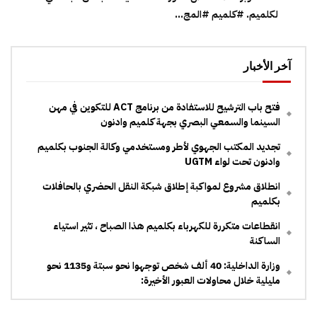
لكلميم. #كلميم #المج...
آخر الأخبار
فتح باب الترشيح للاستفادة من برنامج ACT للتكوين في مهن
السينما والسمعي البصري بجهة كلميم وادنون
تجديد المكتب الجهوي لأطر ومستخدمي وكالة الجنوب بكلميم
وادنون تحت لواء UGTM
انطلاق مشروع لمواكبة إطلاق شبكة النقل الحضري بالحافلات
بكلميم
انقطاعات متكررة للكهرباء بكلميم هذا الصباح ، تثير استياء
الساكنة
وزارة الداخلية: 40 ألف شخص توجهوا نحو سبتة و1135 نحو
مليلية خلال محاولات العبور الأخيرة: