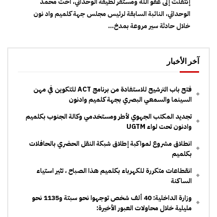
إنتقلت إلى عفو الله ومستقر لطيفة الوحداني، اخت محمد
الوحداني، النائبة السابقة لرئيس مجلس جهة كلميم واد نون
خلال حادثة سير مروعة بمدخ...
آخر الأخبار
فتح باب الترشيح للاستفادة من برنامج ACT للتكوين في مهن
السينما والسمعي البصري بجهة كلميم وادنون
تجديد المكتب الجهوي لأطر ومستخدمي وكالة الجنوب بكلميم
وادنون تحت لواء UGTM
انطلاق مشروع لمواكبة إطلاق شبكة النقل الحضري بالحافلات
بكلميم
انقطاعات متكررة للكهرباء بكلميم هذا الصباح ، تثير استياء
الساكنة
وزارة الداخلية: 40 ألف شخص توجهوا نحو سبتة و1135 نحو
مليلية خلال محاولات العبور الأخيرة: