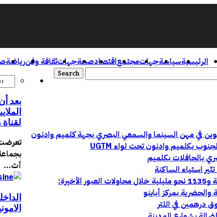
الرئيسية
سياسة
جهات
مجتمع
اقتصاد
صحة
جهات
ثقافة وفن
رياضة
صو
بعد أن
الملاي
لقناة 
تعرضت 
وب بكلميم وادنون تحت لواء UGTM
بجماعة 
ري بالحافلات بكلميم
أث...
ثير استياء الساكنة
ق درهمين في اللتر
الامون
الضالة بشوارع المدينة