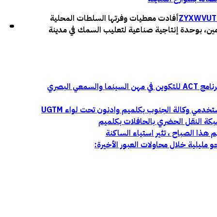
T
U
V
W
X
Y
Z
أفادت معطيات وفرتها السلطات المحلية
 الذهب أن 4 مستخدمين، بوحدة إنتاجية صناعية لتعليب السمك في مدينة
فتح باب الترشيح للاستفادة من برنامج ACT للتكوين في مهن السينما والسمعي البصري
دمي وكالة الجنوب بكلميم وادنون تحت لواء UGTM
كة النقل الحضري بالحافلات بكلميم
 هذا الصباح ، تثير استياء الساكنة