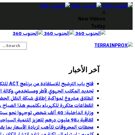
0
New Videos
Today
آخر الأخبار
فتح باب الترشيح للاستفادة من برنامج ACT للتكوين في مهن السينما والسمعي البصري بجهة كلميم وادنون
تجديد المكتب الجهوي لأطر ومستخدمي وكالة الجن
انطلاق مشروع لمواكبة إطلاق شبكة النقل الحض
انقطاعات متكررة للكهرباء بكلميم هذا الصباح ، ت
وزارة الداخلية: 40 ألف شخص توجهوا نحو سبتة و1135 نحو مليلية خلال محاولات العبور الأخيرة:
اتفاقية بـ98 مليون درهم لتعزيز التنمية السياحية والحضرية بمركز أباينو
محطات المحروقات تتأهب لزيادة الأسعار بما يفو
كلميم : استياء الساكنة من تزايد انتشار الكلاب 