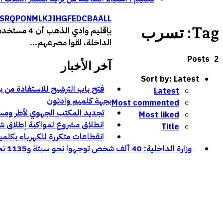
S
R
Q
P
O
N
M
L
K
J
I
H
G
F
E
D
C
B
A
ALL
Tag: تسرب
بإقليم وادي
الداخلة، لقوا مصرعهم...
2 Posts
آخر الأخبار
Sort by:
Latest
Latest
بجهة كلميم وادنون
Most commented
تجديد المكتب الجهوي لأطر ومستخ
Most liked
انطلاق مشروع لمواكبة إطلاق شب
Title
انقطاعات متكررة للكهرباء بكلميم
وزارة الداخلية: 40 ألف شخص توجهوا نحو سبتة و1135 نحو مليلية خلال محاولات العبور الأخيرة: