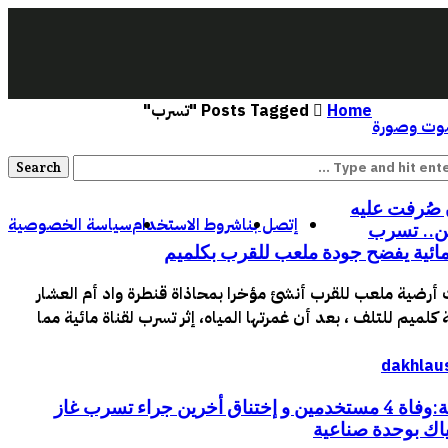
Home
Posts Tagged "تسرب"
ت وصورة
 صُرفت عليه
إتصل بنا
شروط الاستخدام
سياسة الخصوصية
ين.. تسرب
مائية يفضح جودة ملعب للقرب بكلميم
أرضية ملعب للقرب أنشئ مؤخرا بمحاذاة قنطرة واد أم العشار
كلميم للتلف ، بعد أن غمرتها المياه، إثر تسرب لقناة مائية مما
الداخلة:وفاة 4 مستخدمين و إختناق أخرين جراء تسرب غاز
ياك بوحدة صناعية