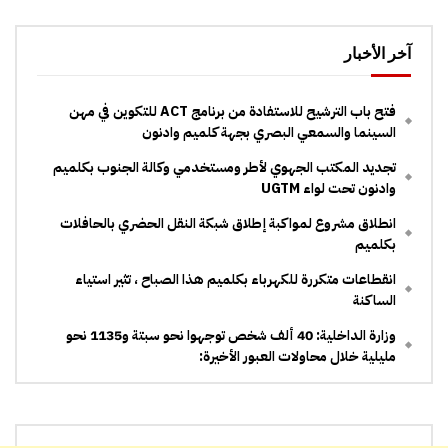
آخر الأخبار
فتح باب الترشيح للاستفادة من برنامج ACT للتكوين في مهن
السينما والسمعي البصري بجهة كلميم وادنون
تجديد المكتب الجهوي لأطر ومستخدمي وكالة الجنوب بكلميم
وادنون تحت لواء UGTM
انطلاق مشروع لمواكبة إطلاق شبكة النقل الحضري بالحافلات
بكلميم
انقطاعات متكررة للكهرباء بكلميم هذا الصباح ، تثير استياء
الساكنة
وزارة الداخلية: 40 ألف شخص توجهوا نحو سبتة و1135 نحو
مليلية خلال محاولات العبور الأخيرة: