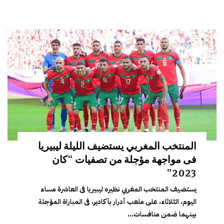
المنتخب المغربي يستضيف الليلة ليبيريا
فى مواجهة مؤجلة من تصفيات “كان
2023”
يستضيف المنتخب المغربي نظيره ليبيريا فى العاشرة مساء
اليوم، الثلاثاء، على ملعب أدرار بآكادير، فى المباراة المؤجلة
بينهما ضمن منافسات...