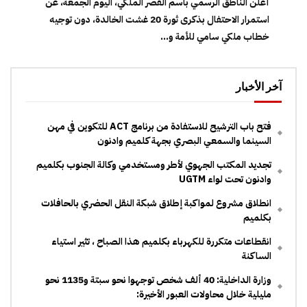
أعلن الناطق الرسمي باسم القصر الملكي، اليوم الجمعة، عن
استمرار الاحتفال بذكرى ثورة 20 غشت الخالدة، دون توجيه
خطاب ملكي سامي للأمة و...
آخر الأخبار
فتح باب الترشيح للاستفادة من برنامج ACT للتكوين في مهن
السينما والسمعي البصري بجهة كلميم وادنون
تجديد المكتب الجهوي لأطر ومستخدمي وكالة الجنوب بكلميم
وادنون تحت لواء UGTM
انطلاق مشروع لمواكبة إطلاق شبكة النقل الحضري بالحافلات
بكلميم
انقطاعات متكررة للكهرباء بكلميم هذا الصباح ، تثير استياء
الساكنة
وزارة الداخلية: 40 ألف شخص توجهوا نحو سبتة و1135 نحو
مليلية خلال محاولات العبور الأخيرة: