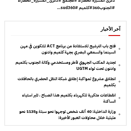
ذكرى المسيرة الخضراء #مجتمع #ذكرى_المسيرة_الخضراء
#الجنوب360#كلميم #sud360...
آخر الأخبار
فتح باب الترشيح للاستفادة من برنامج ACT للتكوين في مهن
السينما والسمعي البصري بجهة كلميم وادنون
تجديد المكتب الجهوي لأطر ومستخدمي وكالة الجنوب بكلميم
وادنون تحت لواء UGTM
انطلاق مشروع لمواكبة إطلاق شبكة النقل الحضري بالحافلات
بكلميم
انقطاعات متكررة للكهرباء بكلميم هذا الصباح ، تثير استياء
الساكنة
وزارة الداخلية: 40 ألف شخص توجهوا نحو سبتة و1135 نحو
مليلية خلال محاولات العبور الأخيرة: