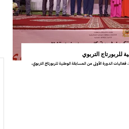
ة للربورتاج التربوي
اختتمت بمدينة كلميم، يوم الخميس 30 أبريل 2026، فعاليات الدورة الأولى من المسابقة الوطنية للربورتاج التربوي،