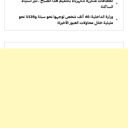
انقطاعات متكررة للكهرباء بكلميم هذا الصباح ، تثير استياء
الساكنة
وزارة الداخلية: 40 ألف شخص توجهوا نحو سبتة و1135 نحو
مليلية خلال محاولات العبور الأخيرة: