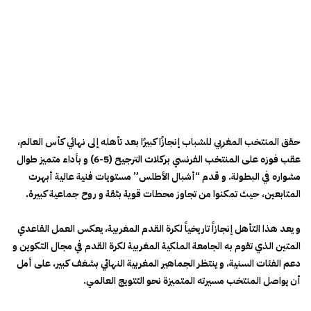
حقق المنتخب المغربي للشباب إنجازًا كبيرًا بعد تأهله إلى نهائي كأس العالم،
عقب فوزه على المنتخب الفرنسي بركلات الترجيح (5-6) و بأداء متميز طوال
مشواره في البطولة. و قدم “أشبال الأطلس” مستويات فنية عالية أبهرت
المتابعين، حيث تمكنوا من تجاوز محطات قوية بثقة و روح جماعية كبيرة.
و يعد هذا التأهل إنجازاً تاريخياً لكرة القدم المغربية، يعكس العمل القاعدي
المتين الذي تقوم به الجامعة الملكية المغربية لكرة القدم في مجال التكوين و
دعم الفئات السنية، و ينتظر الجماهير المغربية النهائي بشغف كبير، على أمل
أن يواصل المنتخب مسيرته المتميزة نحو التتويج العالمي.