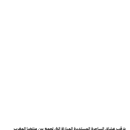
يترقب عشاق الساحرة المستديرة المباراة التي تجمع بين منتخبا المغرب