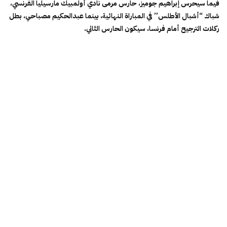
فيما سيحرس إبراهيم جوميز، حارس مرمى نادي أولمبيك مارسيليا الفرنسي،
شباك “أشبال الأطلس” في المباراة النهائية، بينما عبدالحكيم مصباحي، بطل
ركلات الترجيح أمام فرنسا، سيكون الحارس الثاني.