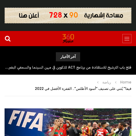
آخر الأخبار
فتح باب الترشيح للاستفادة من برنامج ACT للتكوين في مهن السينما والسمعي البصري بجهة كلميم وادنون
Home
رياضة
فيفا” يُثني على تصنيف “أسود الأطلس”.. القفزة الأفضل في 2022