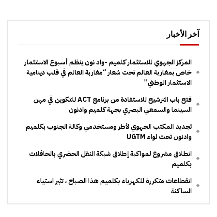
آخر الأخبار
المركز الجهوي للاستثمار كلميم -واد نون ينظم أسبوع الاستثمار
خاص بمغاربة العالم تحت شعار “مغاربة العالم في قلب دينامية
الاستثمار الوطني”
فتح باب الترشيح للاستفادة من برنامج ACT للتكوين في مهن
السينما والسمعي البصري بجهة كلميم وادنون
تجديد المكتب الجهوي لأطر ومستخدمي وكالة الجنوب بكلميم
وادنون تحت لواء UGTM
انطلاق مشروع لمواكبة إطلاق شبكة النقل الحضري بالحافلات
بكلميم
انقطاعات متكررة للكهرباء بكلميم هذا الصباح ، تثير استياء
الساكنة