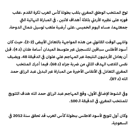
توج المنتخب الوطني المغربي بلقب بطولة كأس العرب لكرة القدم ،عقب
فوزه على نظيره الأردني بثلاثة أهداف لاثنين ، في المباراة النهائية التي
جمعتهما، مساء اليوم الخميس ،على أرضية ملعب لوسيل شمال الدوحة.
وانتهى الوقت القانوني من هذه المواجهة بالتعادل الأبيض (2-2)، حيث كان
أسود الأطلس سباقين للتسجيل عبر متوسط الميدان أسامة طنان (د 4)، قبل
أن يعادل الأردنيون النتيجة عبر المهاجم علي علوان في الدقيقة 48، ويضيف
نفس اللاعب الهدف الثاني من ضربة جزاء (د 68)، فيما أدرك المنتخب
المغربي التعادل في الأنفاس الأخيرة من المباراة عبر البديل عبد الرزاق حمد
الله (د 87).
وفي الشوط الإضافي الأول، وقع المهاجم عبد الرزاق حمد الله هدف التتويج
للمنتخب المغربي في الدقيقة الـ 100.
وكان أول تتويج لأسود الاطلس ببطولة كأس العرب قد تحقق سنة 2012 في
السعودية.