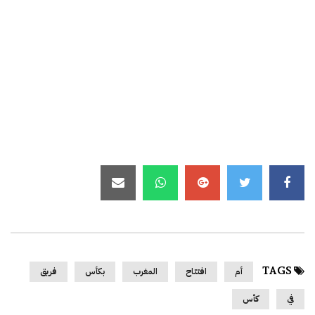
TAGS
أم
افتتاح
المغرب
بكأس
فريق
في
كأس