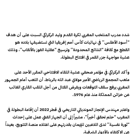
شدد مدرب المنتخب المغربي لكرة القدم وليد الركراكي السبت على أن هدف
“أسود الأطلس” في نهائيات كأس أمم إفريقيا التي تستضيفها بلاده هو
القطع مع ثقافة “النتائج المحدودة” وترسيخ “عقلية الفوز بالألقاب”، وذلك
عشية مواجهة جزر القمر في افتتاح البطولة.
و​أكد الركراكي في مؤتمر صحفي عشية اللقاء الافتتاحي المقرر الأحد على
ملعب المجمع الرياضي الأمير مولاي عبد الله بالرباط، أن اللعب أمام الجمهور
المغربي يرفع سقف التوقعات ويفرض القتال من أجل اللقب القاري الغائب
عن خزائن المملكة منذ عام 1976.
واعتبر مهندس الإنجاز المونديالي التاريخي في قطر 2022 أن إقامة البطولة في
المغرب “حلم تحقق أخيراً”، مشيراً إلى أن الجهاز الفني عمل على إحداث
“ثورة نفسية” لدى اللاعبين للإيمان بقدرتهم على اعتلاء منصة التتويج، بعيداً
عن الاكتفاء بالأدوار الشرفية.