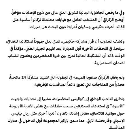
​وفي ما يخص الجاهزية البدنية للفريق الذي عانى من شبح الإصابات مؤخراً،
أوضح الركراكي أن المنتخب تعامل مع غيابات محتملة لركائز أساسية مثل
القائد أشرف حكيمي وسفيان أمرابط دون البحث عن مبررات.
وكشف المدرب أن قرار مشاركة حكيمي، الذي بذل جهوداً استثنائية للتعافي،
سيتخذ في اللحظات الأخيرة قبل المباراة بعد تقييم الجهاز الطبي، مؤكداً في
الوقت ذاته أن التشكيلة الحالية تمزج بين خبرة المخضرمين وطموح الشباب
لضمان الاستمرارية.
​ولم يخفِ الركراكي صعوبة المهمة في البطولة التي تشهد مشاركة 24 منتخباً،
محذراً من المفاجآت التي تطبع دائماً المنافسات الإفريقية.
وتطرق الناخب الوطني إلى كواليس التحضيرات، مشيرا إلى تحديات واجهت
“الأسود” في استدعاء المحترفين بسبب خلافات مع بعض الأندية الأوروبية
حول مواعيد الالتحاق، مقابل إشادته بتعاون أندية أخرى مثل ريال بيتيس
الإسباني وفنربخشة التركي، مما سمح بتركيز المجموعة قبل الدخول في معترك
المنافسة.