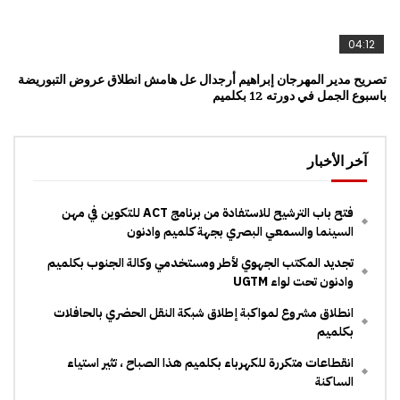
04:12
تصريح مدير المهرجان إبراهيم أرجدال عل هامش انطلاق عروض التبوريضة
باسبوع الجمل في دورته 12 بكلميم
آخر الأخبار
فتح باب الترشيح للاستفادة من برنامج ACT للتكوين في مهن
السينما والسمعي البصري بجهة كلميم وادنون
تجديد المكتب الجهوي لأطر ومستخدمي وكالة الجنوب بكلميم
وادنون تحت لواء UGTM
انطلاق مشروع لمواكبة إطلاق شبكة النقل الحضري بالحافلات
بكلميم
انقطاعات متكررة للكهرباء بكلميم هذا الصباح ، تثير استياء
الساكنة