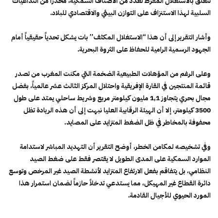
تتعلق بالاستغلال المفرط لعدد من الأصناف السمكية، محذراً من التداعيات
السلبية لهذا الاستنزاف على التوازن البيئي والاقتصادي للبلاد.
وأشار التقرير إلى أن هذا “الاستغلال المكثف” بات يشكل تحدياً حقيقياً أمام
الجهود الرسمية الرامية للحفاظ على الثروة البحرية.
وعلى الرغم من المؤهلات الطبيعية الضخمة التي مكنت المغرب من تصدر
قائمة المنتجين في القارة الإفريقية واحتلال المركز الثالث عشر عالمياً، بفضل
مجال بحري يتجاوز 1,1 مليون كيلومتر مربع وشريط ساحلي يمتد على طول
3500 كيلومتر، إلا أن الهيئة الرقابية العليا نبهت إلى أن هذه الريادة تظل
محفوفة بالمخاطر في ظل الضغط المتزايد على المصايد.
وفي تشخيصه لمكامن الخطر، أوضح التقرير أن التهديد المباشر لاستدامة
الموارد السمكية على المدى الطويل لا يقتصر فقط على ضغط الصيد
النظامي، بل يتفاقم بفعل الارتفاع المتزايد لأنشطة الصيد غير المرخص وتوسع
دائرة القطاع غير المهيكل، مما يستدعي تدخلاً حازماً لضمان استمرار هذا
المورد الحيوي للأجيال القادمة.