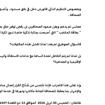
وبخصوص التنظيم الذاتي فالورش دخل في نفق مسدود ، وأصبح
الصحافة .
مجلس لم يدعم ويعزز صمود الصحافيين بل رفض توفير حتى بطاقة ا
” بطاقة الملاعب ” التي أصبحت بمثابة تذكرة خاصة تسئ لكرة ال
فالسؤال الجوهري لم يعد: لماذا تفشل هذه المقاولات؟
بل لماذا لم يتم التفاعل لحدة الساعة مع نداءات الاستغاثة والر
الإقليمية و الجماعية؟
وإذ نعلن هذا الاضراب، فإننا نلتمس من صُنّاع القرار إعمال 
والإشهار، بما يحفظ للصحافة الجادة مكانتها ودورها في خدمة ال
طانطان : الخميس 30 ابريل 2026
الموافق 13
ذو القعدة 1447 هـ