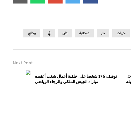
جهات
حر
صحفية
طن
في
وطني
Next Post
لانتخابات 2026
توقيف 136 شخصا على خلفية أعمال شغب أعقبت
لة
مباراة الجيش الملكي والرجاء الرياضي