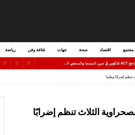
مجتمع
اقتصاد
صحة
جهات
ثقافة وفن
رياضة
فتح باب الترشيح للاستفادة من برنامج ACT للتكوين في مهن السينما والسمعي البصري بجهة كلميم وادنون
تنظم إضرابًا وطنيا
صحراوية الثلاث تنظم إضرابًا