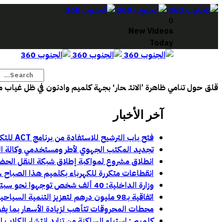
0
New Videos
Today
قلق حول تنامي ظاهرة ’الانتـ ـحار‘ بجهة كلميم وادنون في ظل غياب 
آخر الأخبار
فتح باب الترشيح للاستفادة من برنامج ACT للتكوين في مهن السينما والسمعي البصري بجهة كلميم وادنون
تجديد المكتب الجهوي لأطر ومستخدمي وكالة الجن
انطلاق مشروع لمواكبة إطلاق شبكة النقل الحض
انقطاعات متكررة للكهرباء بكلميم هذا الصباح ، ت
وزارة الداخلية: 40 ألف شخص توجهوا نحو سبتة و1135 نحو مليلية خلال محاولات العبور الأخيرة:
اتفاقية بـ98 مليون درهم لتعزيز التنمية السياحية والحضرية بمركز أباينو
محطات المحروقات تتأهب لزيادة الأسعار بما يفو
كلميم : استياء الساكنة من تزايد انتشار الكلاب 