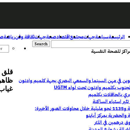
الرئيسية
سياسة
جهات
مجتمع
اقتصاد
صحة
جهات
ثقافة وفن
رياضة
صو
مراكز للصحة النفسية
قلق 
ظاهرة
وب بكلميم وادنون تحت لواء UGTM
غياب 
ري بالحافلات بكلميم
ثير استياء الساكنة
ق درهمين في اللتر
الضالة بشوارع المدينة