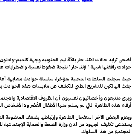
أضحى تزايد حالات الانتـــ حار بالأقاليم الجنوبية وجهة كلميم-وادن
حوادث رافقتها شبهة ‘الإنتــ حار ‘ نتيجة ضغوط نفسية واضطرابات 
حيث سجلت السلطات المحلية ،مؤخرا، سلسلة حوادث مشابهة أغلبها ب
جثث الهالكين للتشريح الطبي للكشف عن ملابسات هذه الحوادث بعد أن 
ويرى متتبعون وأخصائيون نفسيون أن الظروف الاقتصادية والاجتماع
أرقام هذه الظاهرة التي لم يسلم منها الأطفال القُصّر ولا الأشخاص 
ويعزو البعض الآخر استفحال الظاهرة وإرتباطها بضعف المنظومة الص
يستدعي تكثيف الجهود من لدن وزارة الصحة والحماية الإجتماعية ل
المجتمع من هذا السلوك.