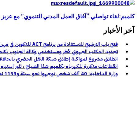
كلميم:لقاء تواصلي “آفاق العمل المدني التنموي” مع عزيز 
آخر الأخبار
فتح باب الترشيح للاستفادة من برنامج ACT للتكوين في مهن السينما والسمعي البصري بجهة كلميم وادنون
تجديد المكتب الجهوي لأطر ومستخدمي وكالة الجنوب بكلميم و
انطلاق مشروع لمواكبة إطلاق شبكة النقل الحضري بالحافل
انقطاعات متكررة للكهرباء بكلميم هذا الصباح ، تثير استياء 
وزارة الداخلية: 40 ألف شخص توجهوا نحو سبتة و1135 نحو مليلية خلال محاولات العبور الأخيرة: