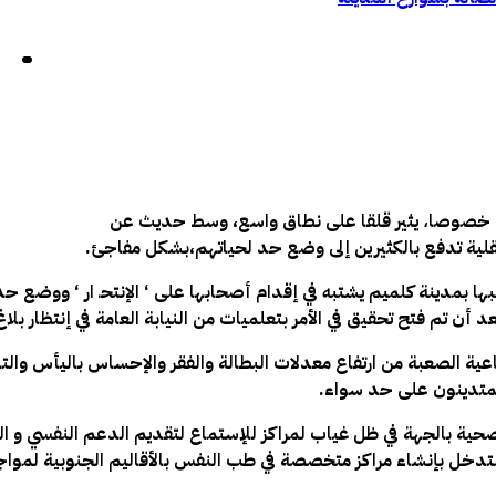
ون خصوصا
يثير قلقا على نطاق واسع، وسط حديث عن
،
عقلية تدفع بالكثيرين إلى وضع حد لحياتهم،بشكل مفاجئ.
مدينة كلميم يشتبه في إقدام أصحابها على ‘ الإنتحـ ار ‘ ووضع ح
تم فتح تحقيق في الأمر بتعلميات من النيابة العامة في إنتظار بلاغ
ية الصعبة من ارتفاع معدلات البطالة والفقر والإحساس باليأس وال
المتدينون على حد سواء.
حية بالجهة في ظل غياب لمراكز للإستماع لتقديم الدعم النفسي و ا
لتدخل بإنشاء مراكز متخصصة في طب النفس بالأقاليم الجنوبية لمو