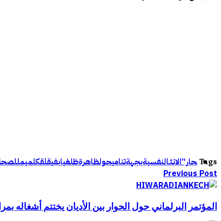
ـحار‘
’الانتـ
النفسية
بجهة
تنامي
حول
ظاهرة
ظل
غياب
في
قلق
كلميم
للصحة
Tags
Previous Post
المؤتمر البرلماني حول الحوار بين الأديان يختتم أشغاله بم