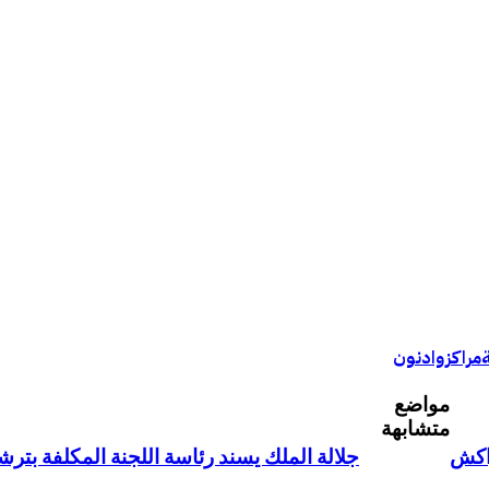
مراكز
وادنون
مواضع
متشابهة
راكش
جلالة الملك يسند رئاسة اللجنة المكلفة بترشيح المغرب لتنظي