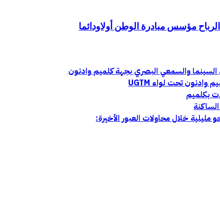
الرباح مؤسس مبادرة الوطن أولاودائما
ادنون تحت لواء UGTM
ات بكلميم
الساكنة