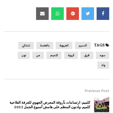
TAGS
التسيير
الجهوية
بالعصبة
تشتكي
سوء
فرق
كروية
كلميم
من
نون
واد
Previous Post
كلميم: ارتسامات بآروقة المعرض الجهوي للغرفة الفلاحية
كلميم-وادنون المنظم على هامش آسبوع الجمل 2023