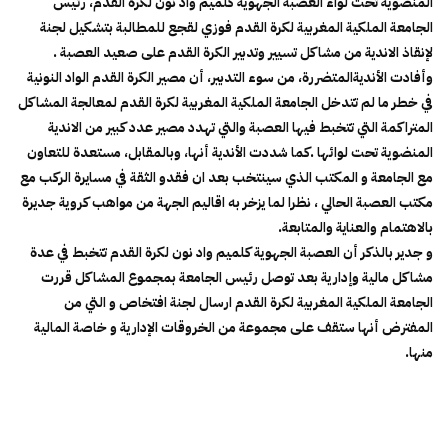
المنضوية تحت لواء العصبة الجهوية كلميم واد نون لكرة القدم، رئيس
الجامعة الملكية المغربية لكرة القدم فوزي لقجع للمطالبة بتشكيل لجنة
لإنقاذ الاندية من مشاكل تسيير وتدبير الكرة القدم على صعيد العصبة .
وأفادت الأنديةالمتضررة، من سوء التدبير، أن مصير الكرة القدم الواد النونية
في خطر ما لم تتدخل الجامعة الملكية المغربية لكرة القدم لمعالجة المشاكل
المتراكمة التي تتخبط فيها العصبة والتي تهدد مصير عدد كبير من الاندية
المنضوية تحت لوائها .كما شددت الأندية أنها، وبالمقابل، مستعدة للتعاون
مع الجامعة و المكتب الذي سينتخب بعد ان فقدو الثقة في مسايرة الركب مع
مكتب العصبة الحالي ، نظرا لما يزخر به اقاليم الجهة من مواهب كروية جديرة
بالاهتمام والعناية والمتابعة.
و جدير بالذكر أن العصبة الجهوية كلميم واد نون لكرة القدم تتخبط في عدة
مشاكل مالية وإدارية بعد توصل رئيس الجامعة بمجموع المشاكل قررت
الجامعة الملكية المغربية لكرة القدم ارسال لجنة افتخاص و التي من
المفترض أنها ستقف على مجموعة من الخروقات الإدارية و خاصة المالية
منها.