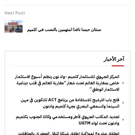
Next Post
سنتان حبسا نافذا لمتهمين بالنصب في كلميم
آخر الأخبار
المركز الجهوي للاستثمار كلميم -واد نون ينظم أسبوع الاستثمار
خاص بمغاربة العالم تحت شعار “مغاربة العالم في قلب دينامية
الاستثمار الوطني”
فتح باب الترشيح للاستفادة من برنامج ACT للتكوين في مهن
السينما والسمعي البصري بجهة كلميم وادنون
تجديد المكتب الجهوي لأطر ومستخدمي وكالة الجنوب بكلميم
وادنون تحت لواء UGTM
انطلاق مشروع لمواكبة إطلاق شبكة النقل الحضري بالحافلات