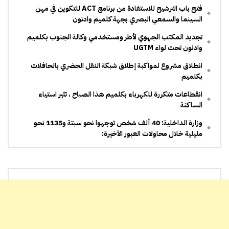
فتح باب الترشيح للاستفادة من برنامج ACT للتكوين في مهن
السينما والسمعي البصري بجهة كلميم وادنون
تجديد المكتب الجهوي لأطر ومستخدمي وكالة الجنوب بكلميم
وادنون تحت لواء UGTM
انطلاق مشروع لمواكبة إطلاق شبكة النقل الحضري بالحافلات
بكلميم
انقطاعات متكررة للكهرباء بكلميم هذا الصباح ، تثير استياء
الساكنة
وزارة الداخلية: 40 ألف شخص توجهوا نحو سبتة و1135 نحو
مليلية خلال محاولات العبور الأخيرة: