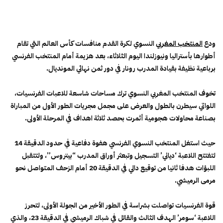
ودع
المنتخب المغربي
النسوي لكرة القدم منافسات كأس العالم التي تقام
أطوارها بأستراليا ونيوزلندا اليوم الثلاثاء، بعد هزيمة أمام المنتخب الفرنسي
برباعية نظيفة بقيادة المدرب رونار في دور ثمن نهائي المونديال.
تخوف المنتخب المغربي النسوي ترك مساحات شاسعة للاعبات الفرنسيات،
اللواتي سيطرن بالطول والعرض على مجمل مجريات الطور الأول من المباراة
بصناعة محاولات هجومية أثمرت بحصد ثلاثة اهداف في المرحلة الأولى.
حيث استغل المنتخب النسوي الفرنسي هفوة دفاعية في حدود الدقيقة 14
لتفتتح اللاعبة ‘دياني’ التسجيل وتبعثر أوراق المدرب “بيتروس”، ولتتقبل
اللبؤات هدفا ثانيا من توقيع دالي في الدقيقة 20 أمام الزحف المتواصل نحو
مرمى الرميشي.
قوة الفرنسيات تواصلت بشراسة في الطور الأخير من الجولة الأولى، لتحرز
اللاعبة ‘سومر’ الهدف الثالث والقاتل في شباك الرميشي في الدقيقة 23، والذي