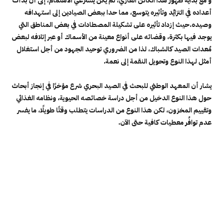
و مع بداية ظهور هذا الكائن الغازي، لم يكن يسترعي الاهتمام، إلى أن بدأت
أعداده في التزايُد وتأثيره يتوسع، مما حدا ببعض الصيادين إلى استهدافه
وصيده.حيث إزداد تأثيره على تشكيلة المصطادات في بعض المناطق التي
يوجد فيها بكثرة، وقضائه على أنواع معينة من الأسماك أو عبر إتلافه لبعض
مُعدات الصيد كالشباك، لذا من الضروري توحيد الجهود من أجل استغلال
أمثل لهذا النوع وتحويل النقمة إلى نعمة.
يشار أن المعهد الوطني للبحث في الصيد البحري شرع مؤخرًا في إنجاز أبحاث
حول هذا النوع الدخيل من أجل دراسة خصائصه الحيوية، ونظامه الغذائي
وتقييم المخزون، لكن هذا النوع من الدراسات يتطلب وقتًا طويلًا، ما يفسر
عدم توافُر معطيات كافية حتى الآن.