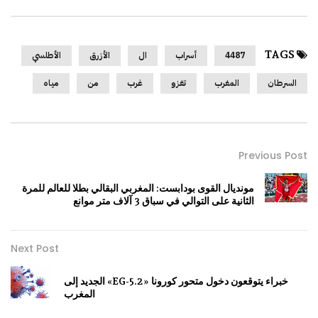
TAGS
4487
أسراب
ال
الأزرق
الأطلسي
السرطان
المغرب
تغزو
غرب
من
مياه
Previous Post
مونديال القوى بودابست: المغربي البقالي بطلا للعالم للمرة
الثانية على التوالي في سباق 3 آلاف متر موانع
Next Post
خبراء يتوقعون دخول متحور كورونا «EG-5.2» الجديد إلى
المغرب