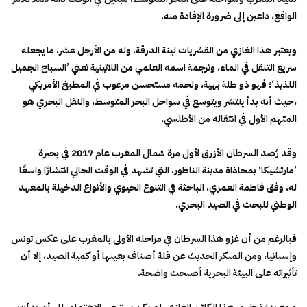
الواقع، داعين إلى ضرورة الإفادة منه.
ويعتبر هذا الغازي من القشريات لينة الدرقة، وله من الأرجل عشر، ما يجعله
سريع التنقل في الماء، وترجمة اسمه العلمي من اللاتينية تعني ’السباح الجميل
اللذيذ‘؛ فهو ذو طلة بهية، ولحمه مستحسن مرغوب في المطبخ الأمريكي
،حيث أنه بدأ ينتشر ويتوسع في سواحل البحر المتوسط، والنقل البحري هو
المتهم الأول في انتقاله من الأطلسي.
وقد رُصد السرطان الأزرق لأول مرة شمال المغرب عام 2017 في بحيرة
’مارتشيكا‘ بمحاذاة مدينة الناظور، التي تشهد في الوقت الحالي انتشارًا واسعًا
له، وفق فاطمة العمري، الباحثة في التنوع الحيوي والأنواع الدخيلة بالمعهد
الوطني للبحث في الصيد البحري.
فبالرغم من أن غزو هذا السرطان في مراحله الأولى بالمغرب على عكس تونس
وإسبانيا، ومن المبكر الحديث عن قلة أصناف بعينها أو كمية الصيد، إلا أن
تأثيراته على البيئة البحرية أصبحت واضحة.