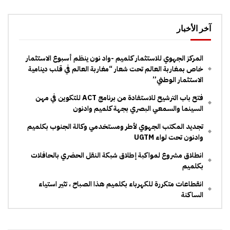
آخر الأخبار
المركز الجهوي للاستثمار كلميم -واد نون ينظم أسبوع الاستثمار
خاص بمغاربة العالم تحت شعار “مغاربة العالم في قلب دينامية
الاستثمار الوطني”
فتح باب الترشيح للاستفادة من برنامج ACT للتكوين في مهن
السينما والسمعي البصري بجهة كلميم وادنون
تجديد المكتب الجهوي لأطر ومستخدمي وكالة الجنوب بكلميم
وادنون تحت لواء UGTM
انطلاق مشروع لمواكبة إطلاق شبكة النقل الحضري بالحافلات
بكلميم
انقطاعات متكررة للكهرباء بكلميم هذا الصباح ، تثير استياء
الساكنة