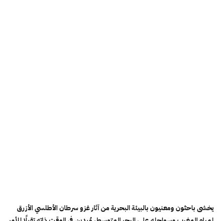
يخشى باحثون ومعنيون بالبيئة البحرية من آثار غزو سرطان الأطلسي الأزرق
لمياه المغرب وسواحله على البحر المتوسط، مُبدين في الوقت ذاته تقبلًا للأمر