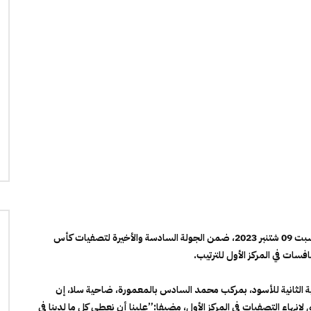
أعلن أسوط الأطلس جاهزيتهم لمواجهة منتخب ليبيريا، يوم السبت 09 شتنبر 2023، ضمن الجولة السادسة والأخيرة لتصفيات كأس
فسات في المركز الأول للترتيب.
الثانية للأسود، بمركب محمد السادس بالمعمورة، ضاحية سلا، إن
 لإنهاء التصفيات في المركز الأول، مضيفا:”علينا أن نعطي كل ما لدينا في