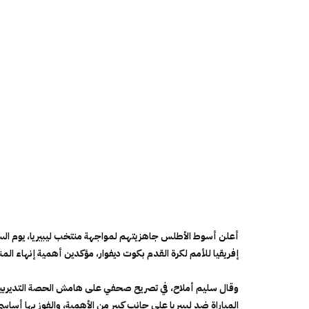
إفريقيا للأمم لكرة القدم بكوت ديفوار، مؤكدين أهمية إنهاء المنا
وقال سليم أملاح، في تصريح صحفي على هامش الحصة التديربية 
المباراة ضد ليبيريا على جانب كبير من الأهمية، والفوز بها أساسي