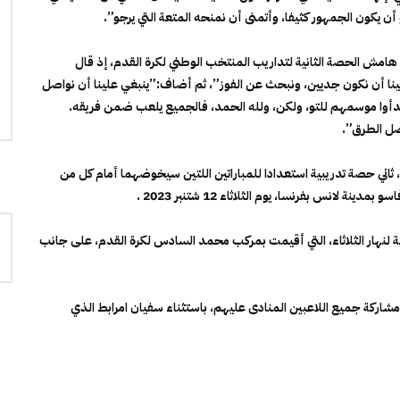
ن يكون الجمهور كثيفا، وأتمنى أن نمنحه المتعة التي يرجو”.
مش الحصة الثانية لتداريب المنتخب الوطني لكرة القدم، إذ قال
 علينا أن نكون جديين، ونبحث عن الفوز”، ثم أضاف:”ينبغي علينا أن نواصل
م بدأوا موسمهم للتو، ولكن، ولله الحمد، فالجميع يلعب ضمن فريقه.
ضل الطرق”.
يشار إلى أن المنتخب الوطني خاض، مساء الثلاثاء 5 شتنبر 2023، ثاني حصة تدريبية استعدادا للمباراتين اللتين سيخوضهما أمام كل من
ية لنهار الثلاثاء، التي أقيمت بمركب محمد السادس لكرة القدم، على جانب
لتدريبية، التي امتدت لحوالي ساعة و30 دقيقة، مشاركة جميع اللاعبين المنادى عليهم، باستثناء سفيان امرابط الذي