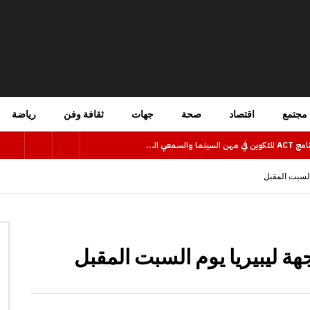
مجتمع
اقتصاد
صحة
جهات
ثقافة وفن
رياضة
فتح باب الترشيح للاستفادة من برنامج ACT للتكوين في مهن السينما والسمعي البصري بجهة كلميم وادنون
 السبت المقبل
هة ليبيريا يوم السبت المقبل