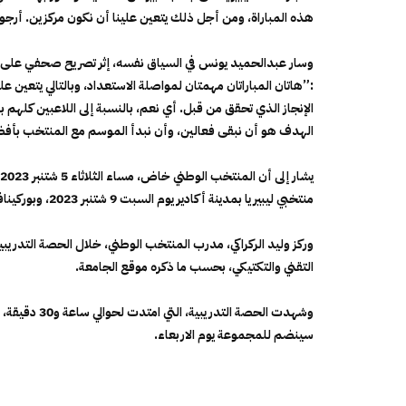
هذه المباراة، ومن أجل ذلك يتعين علينا أن نكون مركزين. أرجو أ
وسار عبدالحميد يونس في السياق نفسه، إثر تصريح صحفي على ها
:”هاتان المباراتان مهمتان لمواصلة الاستعداد، وبالتالي يتعين
الإنجاز الذي تحقق من قبل. أي نعم، بالنسبة إلى اللاعبين كله
الهدف هو أن نبقى فعالين، وأن نبدأ الموسم مع المنتخب بأف
منتخبي ليبيريا بمدينة أكادير يوم السبت 9 شتنبر 2023، وبوركينافاسو بمدينة لانس بفرنسا، يوم الثلاثاء 12 شتنبر 2023 .
وركز وليد الركراكي، مدرب المنتخب الوطني، خلال الحصة التدريب
التقني والتكتيكي، بحسب ما ذكره موقع الجامعة.
وشهدت الحصة ا
سينضم للمجموعة يوم الاربعاء.