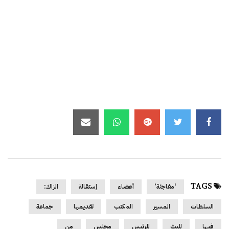
TAGS
‘مفاجئة’
أعضاء
إستقالة
الزاك:
السلطات
المسير
المكتب
تقديمها
جماعة
فيها
للبث
للرئيس
مجلس
من