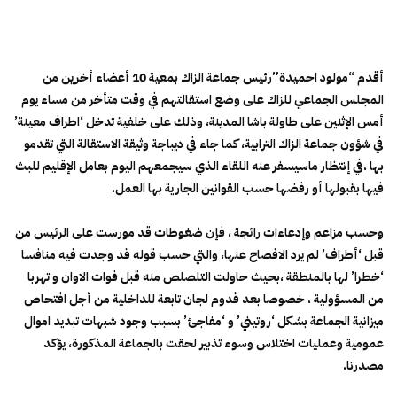
أقدم “مولود احميدة”رئيس جماعة الزاك بمعية 10 أعضاء أخرين من
المجلس الجماعي للزاك على وضع استقالتهم في وقت متأخر من مساء يوم
أمس الإثنين على طاولة باشا المدينة، وذلك على خلفية تدخل ‘اطراف معينة’
في شؤون جماعة الزاك الترابية، كما جاء في ديباجة وثيقة الاستقالة التي تقدمو
بها ،في إنتظار ماسيسفر عنه اللقاء الذي سيجمعهم اليوم بعامل الإقليم للبث
فيها بقبولها أو رفضها حسب القوانين الجارية بها العمل.
وحسب مزاعم وإدعاءات رائجة ، فإن ضغوطات قد مورست على الرئيس من
قبل ‘أطراف’ لم يرد الافصاح عنها، والتي حسب قوله قد وجدت فيه منافسا
‘خطرا’ لها بالمنطقة ،بحيث حاولت التلصلص منه قبل فوات الاوان و تهربا
من المسؤولية ، خصوصا بعد قدوم لجان تابعة للداخلية من أجل افتحاص
ميزانية الجماعة بشكل ‘روتيني’ و ‘مفاجئ’ بسبب وجود شبهات تبديد اموال
عمومية وعمليات اختلاس وسوء تذبير لحقت بالجماعة المذكورة، يؤكد
مصدرنا.