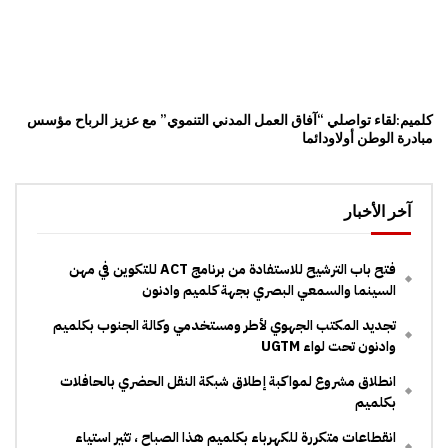
كلميم:لقاء تواصلي “آفاق العمل المدني التنموي” مع عزيز الرباح مؤسس
مبادرة الوطن أولاودائما
آخر الأخبار
فتح باب الترشيح للاستفادة من برنامج ACT للتكوين في مهن
السينما والسمعي البصري بجهة كلميم وادنون
تجديد المكتب الجهوي لأطر ومستخدمي وكالة الجنوب بكلميم
وادنون تحت لواء UGTM
انطلاق مشروع لمواكبة إطلاق شبكة النقل الحضري بالحافلات
بكلميم
انقطاعات متكررة للكهرباء بكلميم هذا الصباح ، تثير استياء