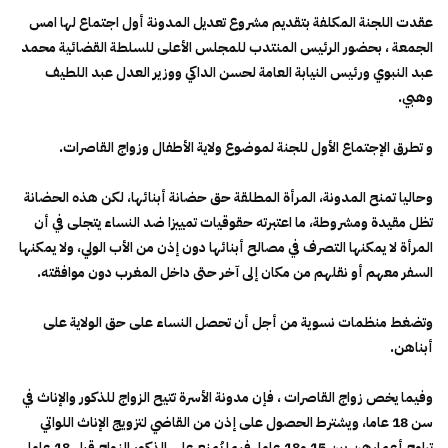
عقدت اللجنة المكلفة بتقديم مشروع تعديل المدونة أول اجتماع لها امس
الجمعة ، بحضور الرئيس المنتدب للمجلس الأعلى للسلطة القضائية محمد
عبد النبوي ورئيس النيابة العامة لحسن الداكي ووزير العدل عبد اللطيف
وهبي.
و تطرق الإجتماع الأول للجنة لموضوع ولاية الأطفال وزواج القاصرات.
وحاليا تمنح المدونة، المرأة المطلقة حق حضانة أبنائها، لكن هذه الحضانة
تظل مقيدة ومشروطة، ما اعتبرته حقوقيات تمييزا ضد النساء يتجلى في أن
المرأة لا يمكنها التصرف في مصالح أبنائها دون إذن من الأب الولي، ولا يمكنها
السفر معهم أو نقلهم من مكان إلى آخر حتى داخل المغرب دون موافقته.
وتضغط منظمات نسوية من أجل أن تحصل النساء على حق الولاية على
أبناهن.
وفيما يخص زواج القاصرات ، فإن مدونة الأسرة تتيح الزواج للذكور والإناث في
سن 18 عاما، ويشترط الحصول على إذن من القاضي لتزويج الإناث اللواتي
تراوح أعمارهن بين 15 و18 عاما، فيما يُمنع على الذكور الزواج قبل 18 عاما.