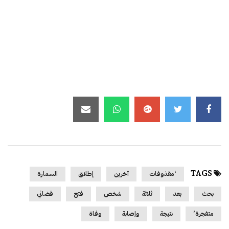
TAGS
‘مقذوفات
آخرين
إطلاق
السمارة
بحث
بعد
ثلاثة
شخص
فتح
قضائي
متفجرة’
نتيجة
وإصابة
وفاة