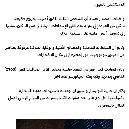
المستشفى بالعيون.
وأضاف المصدر نفسه أن الشخص الثالث، الذي أصيب بجروح طفيفة،
تمكن من العودة إلى منزله بعد تلقي الإسعافات الأولية في عين المكان، مشيرا
إلى تسجيل أضرار مادية على مستوى منزلين .
وتابع أن السلطات المحلية والمصالح الأمنية والوقاية المدنية مرفوقة بعناصر
من المينورسو توجهت فور إشعارها إلى مكان الانفجارات
وياتي الحادث قبيل يوم من انعقاد جلسة مجلس الامن لمناقشة القرار (2703)
القاضي بتمديد ولاية بعثة المينورسو عاما اخر.
يذكر ان جبهة البوليساريو سبق ان توعدت باستهداف مدينة السمارة
وضواحيها التي تقع على بعد عشرات الكييلوميترات من الحزام الرملي الامني
العازل بالصحراء.