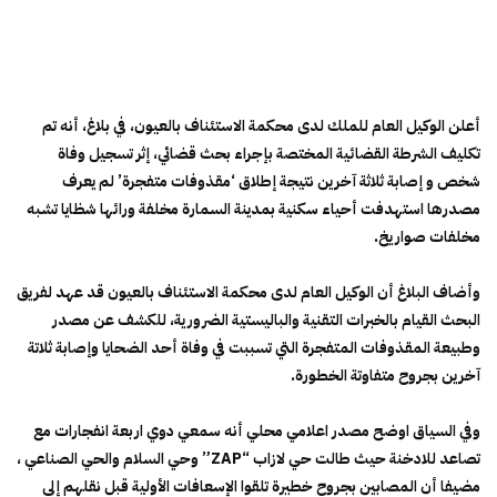
أعلن الوكيل العام للملك لدى محكمة الاستئناف بالعيون، في بلاغ، أنه تم
تكليف الشرطة القضائية المختصة بإجراء بحث قضائي، إثر تسجيل وفاة
شخص و إصابة ثلاثة آخرين نتيجة إطلاق ‘مقذوفات متفجرة’ لم يعرف
مصدرها استهدفت أحياء سكنية بمدينة السمارة مخلفة ورائها شظايا تشبه
مخلفات صواريخ.
وأضاف البلاغ أن الوكيل العام لدى محكمة الاستئناف بالعيون قد عهد لفريق
البحث القيام بالخبرات التقنية والباليستية الضرورية، للكشف عن مصدر
وطبيعة المقذوفات المتفجرة التي تسببت في وفاة أحد الضحايا وإصابة ثلاتة
آخرين بجروح متفاوتة الخطورة.
وفي السياق اوضح مصدر اعلامي محلي أنه سمعي دوي اربعة انفجارات مع
تصاعد للادخنة حيث طالت حي لازاب “ZAP” وحي السلام والحي الصناعي ،
مضيفا أن المصابين بجروح خطيرة تلقوا الإسعافات الأولية قبل نقلهم إلى