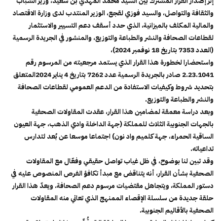
إثر إصدار القرار المشترك بين السيد محمد المهدي بن سعيد، وزير الشباب
والثقافة والتواصل، والسيد فوزي لقجع، الوزير المنتدب لدى وزارة الاقتصاد
والمالية المكلف بالميزانية، الذي حدد أسقف دعم التسيير والاستثمار
لقطاعات الصحافة والنشر والطباعة والتوزيع، والمنشور في الجريدة الرسمية
(العدد 7353 بتاريخ 18 نوفمبر 2024)،
واستحضارا لخطورة هذا القرار الذي يستمد مرجعيته من المرسوم رقم
2.23.1041 صادر بالجريدة الرسمية عدد 7262 بتاريخ 4 يناير 2024المتعلق
بتحديد شروط وكيفيات الاستفادة من الدعم العمومي لقطاعات الصحافة
والنشر والطباعة والتوزيع.
وبعد دراسة معمقة لمضامين هذا القرار، عقدت المقاولات الصحفية
بالجهات الجنوبية الثلاث للمملكة (جهة الداخلة وادي الذهب، جهة العيون
الساقية الحمراء، جهة كلميم واد نون) اجتماعا موسعا عن بُعد لتدارس
تداعياته.
وقد تبين لنا بوضوح، في ظل غياب تواصل حقيقي وفعّال مع المقاولات
الصحفية بشأن القرار، أنه يتناقض مع مبدأ تكافؤ الفرص المنصوص عليه في
دستور المملكة، ويتجاهل مقتضيات مرسوم دعم الصحافة. ويعدّ هذا القرار
حلقة جديدة من سلسلة الإقصاء الممنهج الذي تعاني منه المقاولات
الصحفية بالأقاليم الجنوبية.