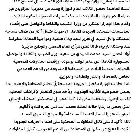
كما سجلنا إخلال الوزارة بوعودها السابقة التي قُدِّمت خلال اجتماع عقد
السنة الماضية بحضور الكاتب العام للوزارة وعدد من مديريها المركزيين مع
مدراء النشر وأرباب المقاولات الصحفية بجهات الصحراء المغربية الثلاث.
وأمام هذا الإصرار المتكرر من وزارة الشباب والثقافة والتواصل على إقصاء
المؤسسات الصحفية الجهوية العاملة في جهات تشكل أكثر من نصف مساحة
المملكة، والتي تسهم في تعزيز التعددية الإعلامية ومواجهة الدعاية المغرضة
ضد وحدتنا الترابية، فإننا نعلن للرأي العام المحلي والوطني ما يلي:
أولا:
نحمل السيد محمد المهدي بن سعيد، وزير الشباب والثقافة والتواصل،
المسؤولية الكاملة عن عدم الوفاء بوعوده، وإقصاء المقاولات الصحفية
بالجهات الجنوبية الثلاث من الاستفادة المشروعة من الدعم العمومي
الخاص بالصحافة والنشر والطباعة والتوزيع.
ثانيا:
نطالب الوزارة بتفعيل الجهوية الموسعة في قطاع الصحافة والإعلام، بما
يضمن خصوصية الأقاليم الجنوبية، ويأخذ بعين الاعتبار الإكراهات المحلية
كغياب الإشهار وضعف المقروئية. كما ندعو إلى استحضار الاستثناء الإيجابي
الذي يحظى به رعايا جلالة الملك محمد السادس نصره الله بالأقاليم
الجنوبية، تعزيزا لمسار التنمية المستدامة والنموذج التنموي الجديد.
ثالثا:
تأكيدنا على تكتل المقاولات الصحفية على امتداد الجهات الجنوبية
الثلاث للدفاع عن حقها في الاستفادة من الدعم العمومي، كباقي المقاولات